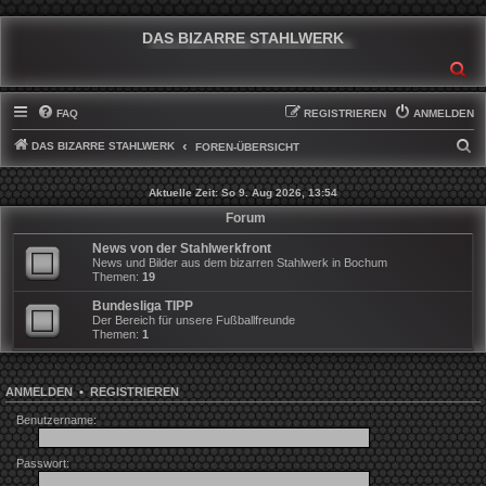
DAS BIZARRE STAHLWERK
SU
FAQ
REGISTRIEREN
ANMELDEN
DAS BIZARRE STAHLWERK
S
FOREN-ÜBERSICHT
U
Aktuelle Zeit: So 9. Aug 2026, 13:54
C
Forum
H
News von der Stahlwerkfront
E
News und Bilder aus dem bizarren Stahlwerk in Bochum
Themen:
19
Bundesliga TIPP
Der Bereich für unsere Fußballfreunde
Themen:
1
ANMELDEN
•
REGISTRIEREN
Benutzername:
Passwort: