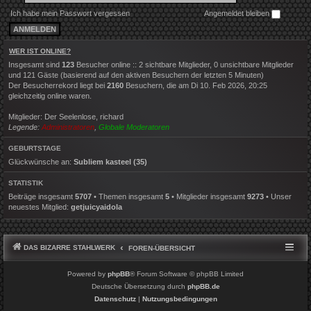
Ich habe mein Passwort vergessen
Angemeldet bleiben
WER IST ONLINE?
Insgesamt sind
123
Besucher online :: 2 sichtbare Mitglieder, 0 unsichtbare Mitglieder
und 121 Gäste (basierend auf den aktiven Besuchern der letzten 5 Minuten)
Der Besucherrekord liegt bei
2160
Besuchern, die am Di 10. Feb 2026, 20:25
gleichzeitig online waren.
Mitglieder:
Der Seelenlose
,
richard
Legende:
Administratoren
,
Globale Moderatoren
GEBURTSTAGE
Glückwünsche an:
Subliem kasteel
(35)
STATISTIK
Beiträge insgesamt
5707
• Themen insgesamt
5
• Mitglieder insgesamt
9273
• Unser
neuestes Mitglied:
getjuicyaidola
DAS BIZARRE STAHLWERK
FOREN-ÜBERSICHT
Powered by
phpBB
® Forum Software © phpBB Limited
Deutsche Übersetzung durch
phpBB.de
Datenschutz
|
Nutzungsbedingungen