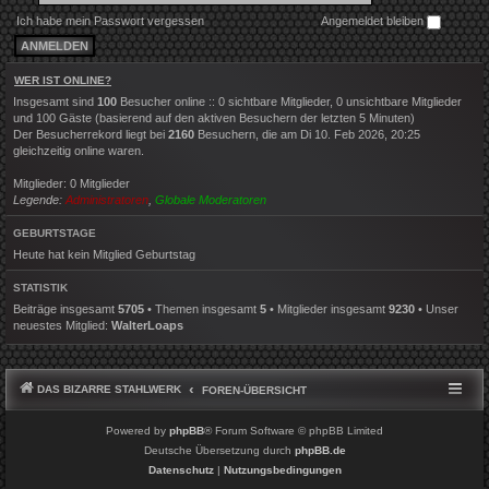
Ich habe mein Passwort vergessen
Angemeldet bleiben
WER IST ONLINE?
Insgesamt sind
100
Besucher online :: 0 sichtbare Mitglieder, 0 unsichtbare Mitglieder
und 100 Gäste (basierend auf den aktiven Besuchern der letzten 5 Minuten)
Der Besucherrekord liegt bei
2160
Besuchern, die am Di 10. Feb 2026, 20:25
gleichzeitig online waren.
Mitglieder: 0 Mitglieder
Legende:
Administratoren
,
Globale Moderatoren
GEBURTSTAGE
Heute hat kein Mitglied Geburtstag
STATISTIK
Beiträge insgesamt
5705
• Themen insgesamt
5
• Mitglieder insgesamt
9230
• Unser
neuestes Mitglied:
WalterLoaps
DAS BIZARRE STAHLWERK
FOREN-ÜBERSICHT
Powered by
phpBB
® Forum Software © phpBB Limited
Deutsche Übersetzung durch
phpBB.de
Datenschutz
|
Nutzungsbedingungen