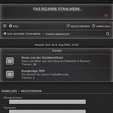
DAS BIZARRE STAHLWERK
SU
FAQ
REGISTRIEREN
ANMELDEN
DAS BIZARRE STAHLWERK
S
FOREN-ÜBERSICHT
U
Aktuelle Zeit: Sa 8. Aug 2026, 12:32
C
Forum
H
News von der Stahlwerkfront
E
News und Bilder aus dem bizarren Stahlwerk in Bochum
Themen:
19
Bundesliga TIPP
Der Bereich für unsere Fußballfreunde
Themen:
1
ANMELDEN
•
REGISTRIEREN
Benutzername:
Passwort: