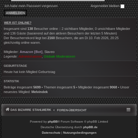
Ich habe mein Passwort vergessen
Angemeldet bleiben
WER IST ONLINE?
Insgesamt sind
138
Besucher online :: 2 sichtbare Mitglieder, 0 unsichtbare Mitglieder
und 136 Gäste (basierend auf den aktiven Besuchern der letzten 5 Minuten)
Der Besucherrekord liegt bei
2160
Besuchern, die am Di 10. Feb 2026, 20:25
gleichzeitig online waren.
Mitglieder:
Amazon [Bot]
,
Slaveo
Legende:
Administratoren
,
Globale Moderatoren
GEBURTSTAGE
Heute hat kein Mitglied Geburtstag
STATISTIK
Beiträge insgesamt
5699
• Themen insgesamt
5
• Mitglieder insgesamt
9068
• Unser
neuestes Mitglied:
Melvindek
DAS BIZARRE STAHLWERK
FOREN-ÜBERSICHT
Powered by
phpBB
® Forum Software © phpBB Limited
Deutsche Übersetzung durch
phpBB.de
Datenschutz
|
Nutzungsbedingungen