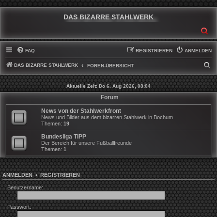
DAS BIZARRE STAHLWERK
SU
FAQ
REGISTRIEREN
ANMELDEN
DAS BIZARRE STAHLWERK
S
FOREN-ÜBERSICHT
U
Aktuelle Zeit: Do 6. Aug 2026, 08:04
C
Forum
H
News von der Stahlwerkfront
E
News und Bilder aus dem bizarren Stahlwerk in Bochum
Themen:
19
Bundesliga TIPP
Der Bereich für unsere Fußballfreunde
Themen:
1
ANMELDEN
•
REGISTRIEREN
Benutzername:
Passwort: