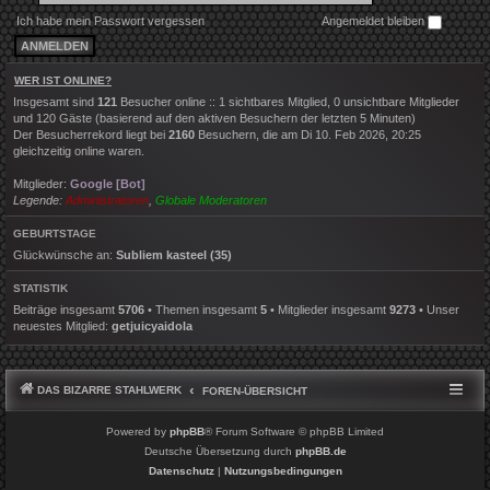
Ich habe mein Passwort vergessen
Angemeldet bleiben
WER IST ONLINE?
Insgesamt sind
121
Besucher online :: 1 sichtbares Mitglied, 0 unsichtbare Mitglieder
und 120 Gäste (basierend auf den aktiven Besuchern der letzten 5 Minuten)
Der Besucherrekord liegt bei
2160
Besuchern, die am Di 10. Feb 2026, 20:25
gleichzeitig online waren.
Mitglieder:
Google [Bot]
Legende:
Administratoren
,
Globale Moderatoren
GEBURTSTAGE
Glückwünsche an:
Subliem kasteel
(35)
STATISTIK
Beiträge insgesamt
5706
• Themen insgesamt
5
• Mitglieder insgesamt
9273
• Unser
neuestes Mitglied:
getjuicyaidola
DAS BIZARRE STAHLWERK
FOREN-ÜBERSICHT
Powered by
phpBB
® Forum Software © phpBB Limited
Deutsche Übersetzung durch
phpBB.de
Datenschutz
|
Nutzungsbedingungen