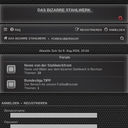
DAS BIZARRE STAHLWERK
SU
FAQ
REGISTRIEREN
ANMELDEN
DAS BIZARRE STAHLWERK
S
FOREN-ÜBERSICHT
U
Aktuelle Zeit: So 9. Aug 2026, 10:24
C
Forum
H
News von der Stahlwerkfront
E
News und Bilder aus dem bizarren Stahlwerk in Bochum
Themen:
19
Bundesliga TIPP
Der Bereich für unsere Fußballfreunde
Themen:
1
ANMELDEN
•
REGISTRIEREN
Benutzername:
Passwort: