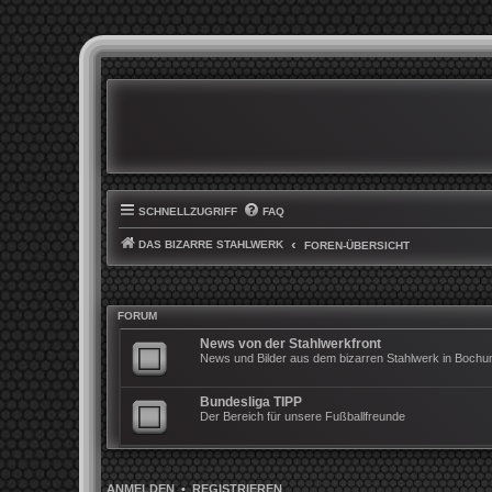
SCHNELLZUGRIFF
FAQ
DAS BIZARRE STAHLWERK
FOREN-ÜBERSICHT
FORUM
News von der Stahlwerkfront
News und Bilder aus dem bizarren Stahlwerk in Boch
Bundesliga TIPP
Der Bereich für unsere Fußballfreunde
ANMELDEN
•
REGISTRIEREN