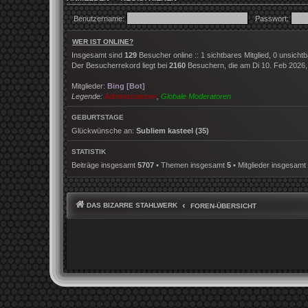
Benutzername:
Passwort:
WER IST ONLINE?
Insgesamt sind
129
Besucher online :: 1 sichtbares Mitglied, 0 unsich
Der Besucherrekord liegt bei
2160
Besuchern, die am Di 10. Feb 2026, 2
Mitglieder:
Bing [Bot]
Legende:
Administratoren
,
Globale Moderatoren
GEBURTSTAGE
Glückwünsche an:
Subliem kasteel
(35)
STATISTIK
Beiträge insgesamt
5707
• Themen insgesamt
5
• Mitglieder insgesamt
DAS BIZARRE STAHLWERK
FOREN-ÜBERSICHT