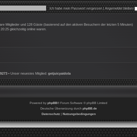
Ich habe mein Passwort vergessen
|
Angemeldet bleiben
tbare Mitglieder und 128 Gäste (basierend auf den aktiven Besuchern der letzten 5 Minuten)
0:25 gleichzeitig online waren.
9273
• Unser neuestes Mitglied:
getjuicyaidola
Powered by
phpBB
® Forum Software © phpBB Limited
Deutsche Übersetzung durch
phpBB.de
Datenschutz
|
Nutzungsbedingungen