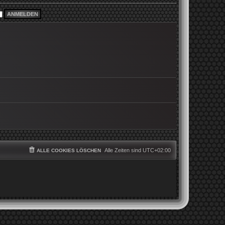
i
e
t
r
r
B
a
e
g
i
t
r
a
g
Alle Zeiten sind
UTC+02:00
ALLE COOKIES LÖSCHEN