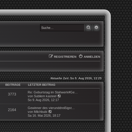
SUCHE
ERWEITERTE SUCHE
REGISTRIEREN
ANMELDEN
Aktuelle Zeit: So 9. Aug 2026, 12:25
BEITRÄGE
LETZTER BEITRAG
Re: Geburtstag im Stahwerk#Ge…
3773
N
von
Subliem kasteel
e
So 9. Aug 2026, 12:17
u
e
Gewinner des vierunddreißigst…
2164
s
N
von
Milchbubi
t
e
Sa 16. Mai 2026, 18:17
e
u
r
e
B
s
e
t