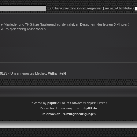
Ich habe mein Passwort vergessen
|
Angemeldet bleiben
are Mitglieder und 78 Gäste (basierend auf den aktiven Besuchern der letzten 5 Minuten)
0:25 gleichzeitig online waren.
9175
• Unser neuestes Mitglied:
WilliamkeM
Powered by
phpBB
® Forum Software © phpBB Limited
Deutsche Übersetzung durch
phpBB.de
Datenschutz
|
Nutzungsbedingungen