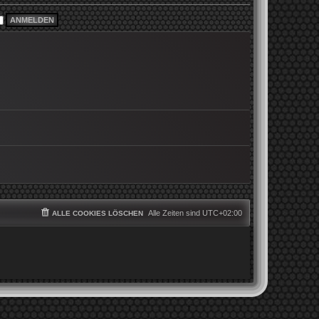
i
e
t
r
r
B
a
e
g
i
t
r
a
g
Alle Zeiten sind
UTC+02:00
ALLE COOKIES LÖSCHEN