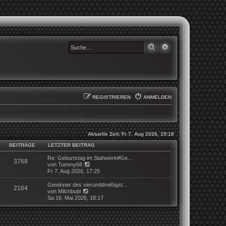
SUCHE
ERWEITERTE SUCHE
REGISTRIEREN
ANMELDEN
Aktuelle Zeit: Fr 7. Aug 2026, 19:18
BEITRÄGE
LETZTER BEITRAG
Re: Geburtstag im Stahwerk#Ge…
3768
N
von
Tommy68
e
Fr 7. Aug 2026, 17:25
u
e
Gewinner des vierunddreißigst…
2164
s
N
von
Milchbubi
t
e
Sa 16. Mai 2026, 18:17
e
u
r
e
B
s
e
t