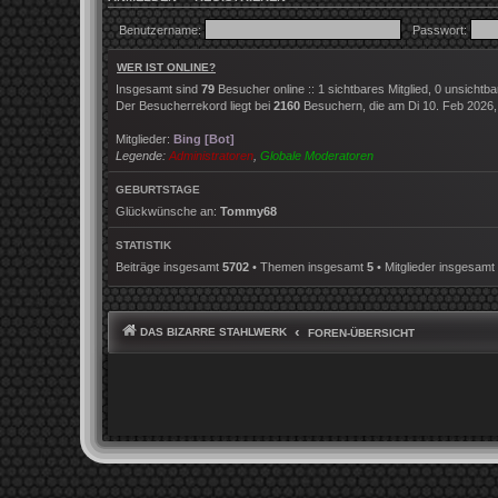
Benutzername:
Passwort:
WER IST ONLINE?
Insgesamt sind
79
Besucher online :: 1 sichtbares Mitglied, 0 unsichtb
Der Besucherrekord liegt bei
2160
Besuchern, die am Di 10. Feb 2026, 2
Mitglieder:
Bing [Bot]
Legende:
Administratoren
,
Globale Moderatoren
GEBURTSTAGE
Glückwünsche an:
Tommy68
STATISTIK
Beiträge insgesamt
5702
• Themen insgesamt
5
• Mitglieder insgesamt
DAS BIZARRE STAHLWERK
FOREN-ÜBERSICHT