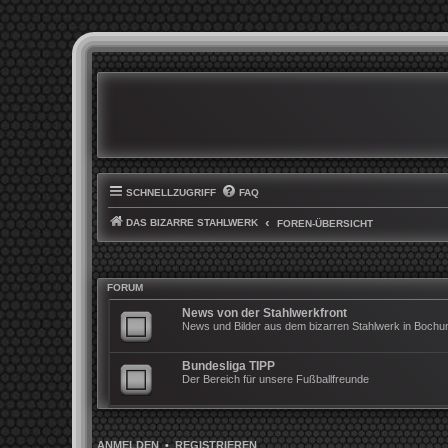
SCHNELLZUGRIFF
FAQ
DAS BIZARRE STAHLWERK
FOREN-ÜBERSICHT
FORUM
News von der Stahlwerkfront
News und Bilder aus dem bizarren Stahlwerk in Boch
Bundesliga TIPP
Der Bereich für unsere Fußballfreunde
ANMELDEN
•
REGISTRIEREN