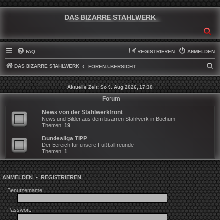
DAS BIZARRE STAHLWERK
SU
FAQ
REGISTRIEREN
ANMELDEN
DAS BIZARRE STAHLWERK
S
FOREN-ÜBERSICHT
U
Aktuelle Zeit: So 9. Aug 2026, 17:30
C
Forum
H
News von der Stahlwerkfront
E
News und Bilder aus dem bizarren Stahlwerk in Bochum
Themen:
19
Bundesliga TIPP
Der Bereich für unsere Fußballfreunde
Themen:
1
ANMELDEN
•
REGISTRIEREN
Benutzername:
Passwort: