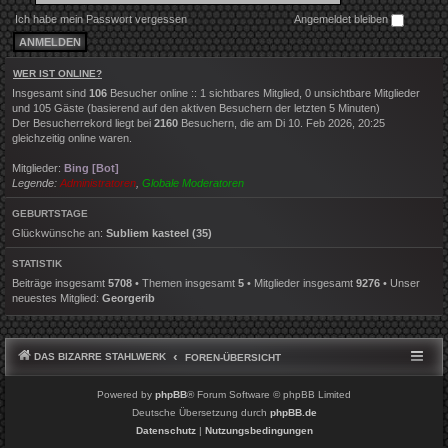
Ich habe mein Passwort vergessen
Angemeldet bleiben
WER IST ONLINE?
Insgesamt sind
106
Besucher online :: 1 sichtbares Mitglied, 0 unsichtbare Mitglieder
und 105 Gäste (basierend auf den aktiven Besuchern der letzten 5 Minuten)
Der Besucherrekord liegt bei
2160
Besuchern, die am Di 10. Feb 2026, 20:25
gleichzeitig online waren.
Mitglieder:
Bing [Bot]
Legende:
Administratoren
,
Globale Moderatoren
GEBURTSTAGE
Glückwünsche an:
Subliem kasteel
(35)
STATISTIK
Beiträge insgesamt
5708
• Themen insgesamt
5
• Mitglieder insgesamt
9276
• Unser
neuestes Mitglied:
Georgerib
DAS BIZARRE STAHLWERK
FOREN-ÜBERSICHT
Powered by
phpBB
® Forum Software © phpBB Limited
Deutsche Übersetzung durch
phpBB.de
Datenschutz
|
Nutzungsbedingungen