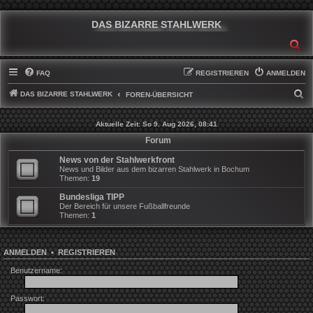
DAS BIZARRE STAHLWERK
SU
FAQ
REGISTRIEREN
ANMELDEN
DAS BIZARRE STAHLWERK
S
FOREN-ÜBERSICHT
U
Aktuelle Zeit: So 9. Aug 2026, 08:41
C
Forum
H
News von der Stahlwerkfront
E
News und Bilder aus dem bizarren Stahlwerk in Bochum
Themen:
19
Bundesliga TIPP
Der Bereich für unsere Fußballfreunde
Themen:
1
ANMELDEN
•
REGISTRIEREN
Benutzername:
Passwort: