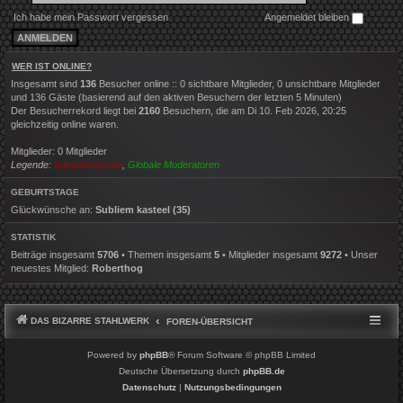
Ich habe mein Passwort vergessen
Angemeldet bleiben
WER IST ONLINE?
Insgesamt sind
136
Besucher online :: 0 sichtbare Mitglieder, 0 unsichtbare Mitglieder
und 136 Gäste (basierend auf den aktiven Besuchern der letzten 5 Minuten)
Der Besucherrekord liegt bei
2160
Besuchern, die am Di 10. Feb 2026, 20:25
gleichzeitig online waren.
Mitglieder: 0 Mitglieder
Legende:
Administratoren
,
Globale Moderatoren
GEBURTSTAGE
Glückwünsche an:
Subliem kasteel
(35)
STATISTIK
Beiträge insgesamt
5706
• Themen insgesamt
5
• Mitglieder insgesamt
9272
• Unser
neuestes Mitglied:
Roberthog
DAS BIZARRE STAHLWERK
FOREN-ÜBERSICHT
Powered by
phpBB
® Forum Software © phpBB Limited
Deutsche Übersetzung durch
phpBB.de
Datenschutz
|
Nutzungsbedingungen