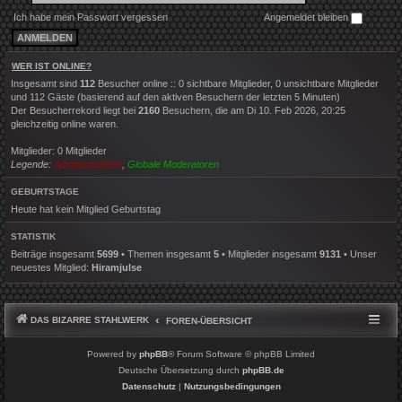
Ich habe mein Passwort vergessen
Angemeldet bleiben
WER IST ONLINE?
Insgesamt sind
112
Besucher online :: 0 sichtbare Mitglieder, 0 unsichtbare Mitglieder
und 112 Gäste (basierend auf den aktiven Besuchern der letzten 5 Minuten)
Der Besucherrekord liegt bei
2160
Besuchern, die am Di 10. Feb 2026, 20:25
gleichzeitig online waren.
Mitglieder: 0 Mitglieder
Legende:
Administratoren
,
Globale Moderatoren
GEBURTSTAGE
Heute hat kein Mitglied Geburtstag
STATISTIK
Beiträge insgesamt
5699
• Themen insgesamt
5
• Mitglieder insgesamt
9131
• Unser
neuestes Mitglied:
Hiramjulse
DAS BIZARRE STAHLWERK
FOREN-ÜBERSICHT
Powered by
phpBB
® Forum Software © phpBB Limited
Deutsche Übersetzung durch
phpBB.de
Datenschutz
|
Nutzungsbedingungen