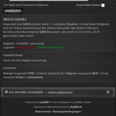
Ich habe mein Passwort vergessen
Angemeldet bleiben
WER IST ONLINE?
Insgesamt sind
149
Besucher online :: 2 sichtbare Mitglieder, 0 unsichtbare Mitglieder
und 147 Gäste (basierend auf den aktiven Besuchern der letzten 5 Minuten)
Der Besucherrekord liegt bei
2160
Besuchern, die am Di 10. Feb 2026, 20:25
gleichzeitig online waren.
Mitglieder:
Kurt9999
,
Lamontwed
Legende:
Administratoren
,
Globale Moderatoren
GEBURTSTAGE
Heute hat kein Mitglied Geburtstag
STATISTIK
Beiträge insgesamt
5705
• Themen insgesamt
5
• Mitglieder insgesamt
9241
• Unser
neuestes Mitglied:
Lamontwed
DAS BIZARRE STAHLWERK
FOREN-ÜBERSICHT
Powered by
phpBB
® Forum Software © phpBB Limited
Deutsche Übersetzung durch
phpBB.de
Datenschutz
|
Nutzungsbedingungen