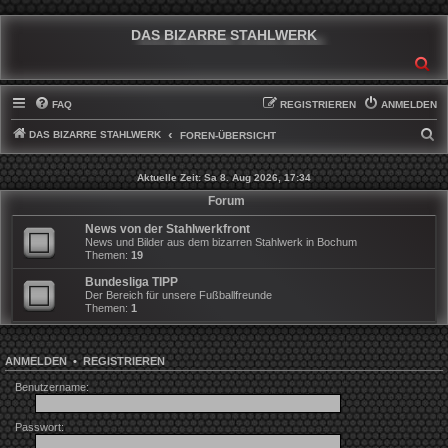
DAS BIZARRE STAHLWERK
SU
FAQ
REGISTRIEREN
ANMELDEN
DAS BIZARRE STAHLWERK
S
FOREN-ÜBERSICHT
U
Aktuelle Zeit: Sa 8. Aug 2026, 17:34
C
Forum
H
News von der Stahlwerkfront
E
News und Bilder aus dem bizarren Stahlwerk in Bochum
Themen:
19
Bundesliga TIPP
Der Bereich für unsere Fußballfreunde
Themen:
1
ANMELDEN
•
REGISTRIEREN
Benutzername:
Passwort: