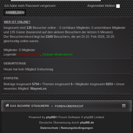
Ich habe mein Passwort vergessen
Angemeldet bleiben
WER IST ONLINE?
Insgesamt sind
135
Besucher online :: 0 sichtbare Mitglieder, 0 unsichtbare Mitglieder
und 135 Gäste (basierend auf den aktiven Besuchern der letzten 5 Minuten)
Der Besucherrekord liegt bei
2160
Besuchern, die am Di 10. Feb 2026, 20:25
gleichzeitig online waren.
Mitglieder: 0 Mitglieder
Legende:
Administratoren
,
Globale Moderatoren
GEBURTSTAGE
Heute hat kein Mitglied Geburtstag
STATISTIK
Beiträge insgesamt
5704
• Themen insgesamt
5
• Mitglieder insgesamt
9203
• Unser
neuestes Mitglied:
WayneLox
DAS BIZARRE STAHLWERK
FOREN-ÜBERSICHT
Powered by
phpBB
® Forum Software © phpBB Limited
Deutsche Übersetzung durch
phpBB.de
Datenschutz
|
Nutzungsbedingungen