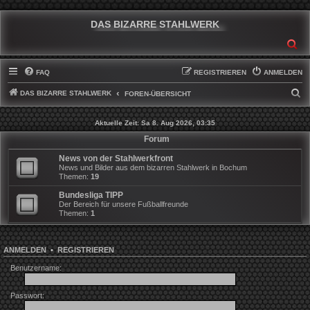
DAS BIZARRE STAHLWERK
SU
FAQ
REGISTRIEREN
ANMELDEN
DAS BIZARRE STAHLWERK
S
FOREN-ÜBERSICHT
U
Aktuelle Zeit: Sa 8. Aug 2026, 03:35
C
Forum
H
News von der Stahlwerkfront
E
News und Bilder aus dem bizarren Stahlwerk in Bochum
Themen:
19
Bundesliga TIPP
Der Bereich für unsere Fußballfreunde
Themen:
1
ANMELDEN
•
REGISTRIEREN
Benutzername:
Passwort: