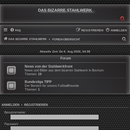
DAS BIZARRE STAHLWERK
SU
FAQ
REGISTRIEREN
ANMELDEN
DAS BIZARRE STAHLWERK
S
FOREN-ÜBERSICHT
U
Aktuelle Zeit: Do 6. Aug 2026, 04:38
C
Forum
H
News von der Stahlwerkfront
E
News und Bilder aus dem bizarren Stahlwerk in Bochum
Themen:
19
Bundesliga TIPP
Der Bereich für unsere Fußballfreunde
Themen:
1
ANMELDEN
•
REGISTRIEREN
Benutzername:
Passwort: