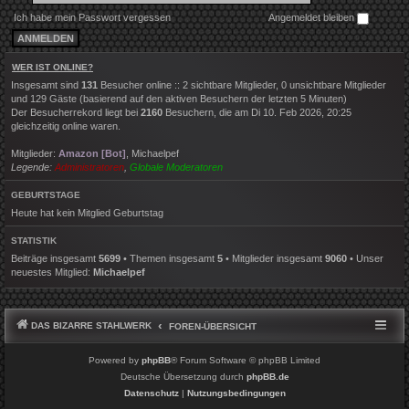
Ich habe mein Passwort vergessen
Angemeldet bleiben
WER IST ONLINE?
Insgesamt sind
131
Besucher online :: 2 sichtbare Mitglieder, 0 unsichtbare Mitglieder
und 129 Gäste (basierend auf den aktiven Besuchern der letzten 5 Minuten)
Der Besucherrekord liegt bei
2160
Besuchern, die am Di 10. Feb 2026, 20:25
gleichzeitig online waren.
Mitglieder:
Amazon [Bot]
,
Michaelpef
Legende:
Administratoren
,
Globale Moderatoren
GEBURTSTAGE
Heute hat kein Mitglied Geburtstag
STATISTIK
Beiträge insgesamt
5699
• Themen insgesamt
5
• Mitglieder insgesamt
9060
• Unser
neuestes Mitglied:
Michaelpef
DAS BIZARRE STAHLWERK
FOREN-ÜBERSICHT
Powered by
phpBB
® Forum Software © phpBB Limited
Deutsche Übersetzung durch
phpBB.de
Datenschutz
|
Nutzungsbedingungen