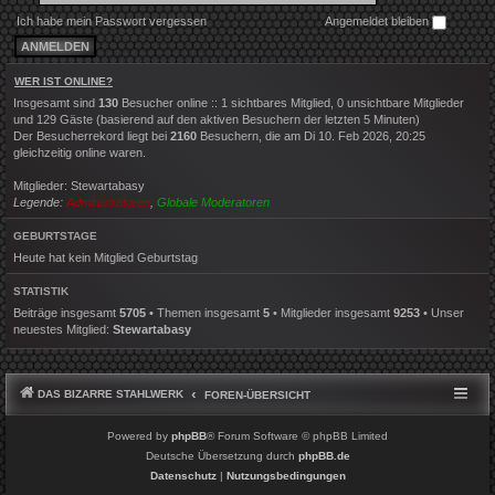
Ich habe mein Passwort vergessen
Angemeldet bleiben
WER IST ONLINE?
Insgesamt sind
130
Besucher online :: 1 sichtbares Mitglied, 0 unsichtbare Mitglieder
und 129 Gäste (basierend auf den aktiven Besuchern der letzten 5 Minuten)
Der Besucherrekord liegt bei
2160
Besuchern, die am Di 10. Feb 2026, 20:25
gleichzeitig online waren.
Mitglieder:
Stewartabasy
Legende:
Administratoren
,
Globale Moderatoren
GEBURTSTAGE
Heute hat kein Mitglied Geburtstag
STATISTIK
Beiträge insgesamt
5705
• Themen insgesamt
5
• Mitglieder insgesamt
9253
• Unser
neuestes Mitglied:
Stewartabasy
DAS BIZARRE STAHLWERK
FOREN-ÜBERSICHT
Powered by
phpBB
® Forum Software © phpBB Limited
Deutsche Übersetzung durch
phpBB.de
Datenschutz
|
Nutzungsbedingungen