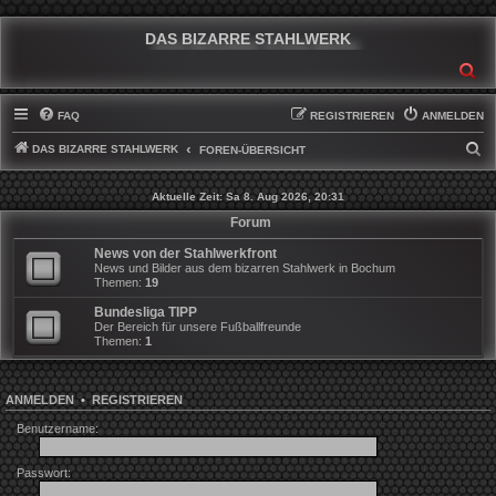
DAS BIZARRE STAHLWERK
SU
FAQ
REGISTRIEREN
ANMELDEN
DAS BIZARRE STAHLWERK
S
FOREN-ÜBERSICHT
U
Aktuelle Zeit: Sa 8. Aug 2026, 20:31
C
Forum
H
News von der Stahlwerkfront
E
News und Bilder aus dem bizarren Stahlwerk in Bochum
Themen:
19
Bundesliga TIPP
Der Bereich für unsere Fußballfreunde
Themen:
1
ANMELDEN
•
REGISTRIEREN
Benutzername:
Passwort: