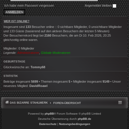
Ich habe mein Passwort vergessen
Angemeldet bleiben
WER IST ONLINE?
Insgesamt sind
133
Besucher online :: 0 sichtbare Mitglieder, 0 unsichtbare Mitglieder
und 133 Gäste (basierend auf den aktiven Besuchern der letzten 5 Minuten)
Der Besucherrekord liegt bei
2160
Besuchern, die am Di 10. Feb 2026, 20:25
gleichzeitig online waren.
Mitglieder: 0 Mitglieder
Legende:
Administratoren
,
Globale Moderatoren
GEBURTSTAGE
Glückwünsche an:
Tommy68
STATISTIK
Beiträge insgesamt
5699
• Themen insgesamt
5
• Mitglieder insgesamt
9149
• Unser
neuestes Mitglied:
DavidRoawl
DAS BIZARRE STAHLWERK
FOREN-ÜBERSICHT
Powered by
phpBB
® Forum Software © phpBB Limited
Deutsche Übersetzung durch
phpBB.de
Datenschutz
|
Nutzungsbedingungen