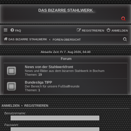
DAS BIZARRE STAHLWERK
SU
FAQ
REGISTRIEREN
ANMELDEN
DAS BIZARRE STAHLWERK
S
FOREN-ÜBERSICHT
U
Aktuelle Zeit: Fr 7. Aug 2026, 04:40
C
Forum
H
News von der Stahlwerkfront
E
News und Bilder aus dem bizarren Stahlwerk in Bochum
Themen:
19
Bundesliga TIPP
Der Bereich für unsere Fußballfreunde
Themen:
1
ANMELDEN
•
REGISTRIEREN
Benutzername:
Passwort: