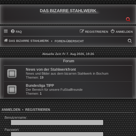
DAS BIZARRE STAHLWERK
SU
FAQ
REGISTRIEREN
ANMELDEN
DAS BIZARRE STAHLWERK
S
FOREN-ÜBERSICHT
U
Aktuelle Zeit: Fr 7. Aug 2026, 19:26
C
Forum
H
News von der Stahlwerkfront
E
News und Bilder aus dem bizarren Stahlwerk in Bochum
Themen:
19
Bundesliga TIPP
Der Bereich für unsere Fußballfreunde
Themen:
1
ANMELDEN
•
REGISTRIEREN
Benutzername:
Passwort: