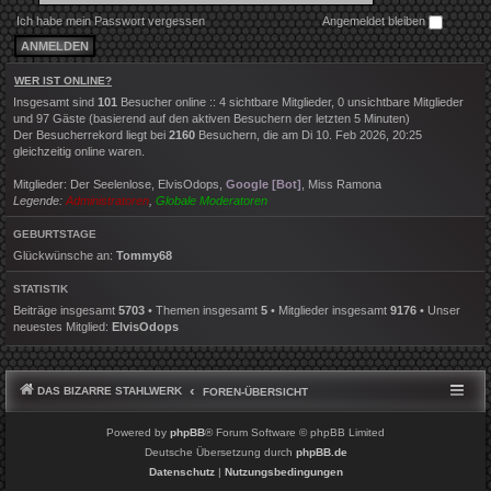
Ich habe mein Passwort vergessen
Angemeldet bleiben
WER IST ONLINE?
Insgesamt sind
101
Besucher online :: 4 sichtbare Mitglieder, 0 unsichtbare Mitglieder
und 97 Gäste (basierend auf den aktiven Besuchern der letzten 5 Minuten)
Der Besucherrekord liegt bei
2160
Besuchern, die am Di 10. Feb 2026, 20:25
gleichzeitig online waren.
Mitglieder:
Der Seelenlose
,
ElvisOdops
,
Google [Bot]
,
Miss Ramona
Legende:
Administratoren
,
Globale Moderatoren
GEBURTSTAGE
Glückwünsche an:
Tommy68
STATISTIK
Beiträge insgesamt
5703
• Themen insgesamt
5
• Mitglieder insgesamt
9176
• Unser
neuestes Mitglied:
ElvisOdops
DAS BIZARRE STAHLWERK
FOREN-ÜBERSICHT
Powered by
phpBB
® Forum Software © phpBB Limited
Deutsche Übersetzung durch
phpBB.de
Datenschutz
|
Nutzungsbedingungen