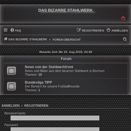
DAS BIZARRE STAHLWERK
SU
FAQ
REGISTRIEREN
ANMELDEN
DAS BIZARRE STAHLWERK
S
FOREN-ÜBERSICHT
U
Aktuelle Zeit: Mo 10. Aug 2026, 04:38
C
Forum
H
News von der Stahlwerkfront
E
News und Bilder aus dem bizarren Stahlwerk in Bochum
Themen:
19
Bundesliga TIPP
Der Bereich für unsere Fußballfreunde
Themen:
1
ANMELDEN
•
REGISTRIEREN
Benutzername:
Passwort: