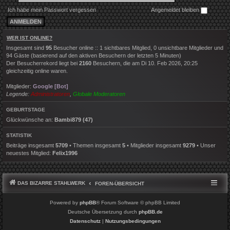
Ich habe mein Passwort vergessen
Angemeldet bleiben
WER IST ONLINE?
Insgesamt sind
95
Besucher online :: 1 sichtbares Mitglied, 0 unsichtbare Mitglieder und
94 Gäste (basierend auf den aktiven Besuchern der letzten 5 Minuten)
Der Besucherrekord liegt bei
2160
Besuchern, die am Di 10. Feb 2026, 20:25
gleichzeitig online waren.
Mitglieder:
Google [Bot]
Legende:
Administratoren
,
Globale Moderatoren
GEBURTSTAGE
Glückwünsche an:
Bambi879
(47)
STATISTIK
Beiträge insgesamt
5709
• Themen insgesamt
5
• Mitglieder insgesamt
9279
• Unser
neuestes Mitglied:
Felix1996
DAS BIZARRE STAHLWERK
FOREN-ÜBERSICHT
Powered by
phpBB
® Forum Software © phpBB Limited
Deutsche Übersetzung durch
phpBB.de
Datenschutz
|
Nutzungsbedingungen