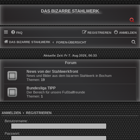
DAS BIZARRE STAHLWERK
SU
FAQ
REGISTRIEREN
ANMELDEN
DAS BIZARRE STAHLWERK
S
FOREN-ÜBERSICHT
U
Aktuelle Zeit: Fr 7. Aug 2026, 06:33
C
Forum
H
News von der Stahlwerkfront
E
News und Bilder aus dem bizarren Stahlwerk in Bochum
Themen:
19
Bundesliga TIPP
Der Bereich für unsere Fußballfreunde
Themen:
1
ANMELDEN
•
REGISTRIEREN
Benutzername:
Passwort: