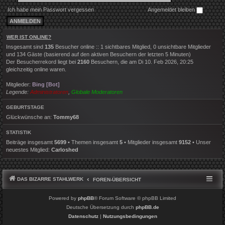
Ich habe mein Passwort vergessen
Angemeldet bleiben
WER IST ONLINE?
Insgesamt sind
135
Besucher online :: 1 sichtbares Mitglied, 0 unsichtbare Mitglieder
und 134 Gäste (basierend auf den aktiven Besuchern der letzten 5 Minuten)
Der Besucherrekord liegt bei
2160
Besuchern, die am Di 10. Feb 2026, 20:25
gleichzeitig online waren.
Mitglieder:
Bing [Bot]
Legende:
Administratoren
,
Globale Moderatoren
GEBURTSTAGE
Glückwünsche an:
Tommy68
STATISTIK
Beiträge insgesamt
5699
• Themen insgesamt
5
• Mitglieder insgesamt
9152
• Unser
neuestes Mitglied:
Carloshed
DAS BIZARRE STAHLWERK
FOREN-ÜBERSICHT
Powered by
phpBB
® Forum Software © phpBB Limited
Deutsche Übersetzung durch
phpBB.de
Datenschutz
|
Nutzungsbedingungen