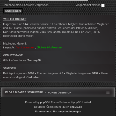
Ich habe mein Passwort vergessen
Angemeldet bleiben
WER IST ONLINE?
Insgesamt sind
144
Besucher online :: 1 sichtbares Mitglied, 0 unsichtbare Mitglieder
und 143 Gäste (basierend auf den aktiven Besuchern der letzten 5 Minuten)
Der Besucherrekord liegt bei
2160
Besuchern, die am Di 10. Feb 2026, 20:25
gleichzeitig online waren.
Mitglieder:
Maverik
Legende:
Administratoren
,
Globale Moderatoren
GEBURTSTAGE
Glückwünsche an:
Tommy68
STATISTIK
Beiträge insgesamt
5699
• Themen insgesamt
5
• Mitglieder insgesamt
9152
• Unser
neuestes Mitglied:
Carloshed
DAS BIZARRE STAHLWERK
FOREN-ÜBERSICHT
Powered by
phpBB
® Forum Software © phpBB Limited
Deutsche Übersetzung durch
phpBB.de
Datenschutz
|
Nutzungsbedingungen