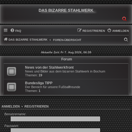
DAS BIZARRE STAHLWERK
SU
FAQ
REGISTRIEREN
ANMELDEN
DAS BIZARRE STAHLWERK
S
FOREN-ÜBERSICHT
U
Aktuelle Zeit: Fr 7. Aug 2026, 06:39
C
Forum
H
News von der Stahlwerkfront
E
News und Bilder aus dem bizarren Stahlwerk in Bochum
Themen:
19
Bundesliga TIPP
Der Bereich für unsere Fußballfreunde
Themen:
1
ANMELDEN
•
REGISTRIEREN
Benutzername:
Passwort: