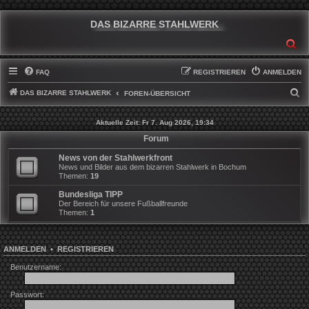
DAS BIZARRE STAHLWERK
SU
FAQ
REGISTRIEREN
ANMELDEN
DAS BIZARRE STAHLWERK
S
FOREN-ÜBERSICHT
U
Aktuelle Zeit: Fr 7. Aug 2026, 19:34
C
Forum
H
News von der Stahlwerkfront
E
News und Bilder aus dem bizarren Stahlwerk in Bochum
Themen:
19
Bundesliga TIPP
Der Bereich für unsere Fußballfreunde
Themen:
1
ANMELDEN
•
REGISTRIEREN
Benutzername:
Passwort: