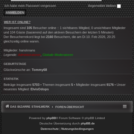
Ich habe mein Passwort vergessen
Angemeldet bleiben
WER IST ONLINE?
Insgesamt sind
105
Besucher online :: 1 sichtbares Mitglied, 0 unsichtbare Mitglieder
und 104 Gäste (basierend auf den aktiven Besuchern der letzten 5 Minuten)
Der Besucherrekord liegt bei
2160
Besuchern, die am Di 10. Feb 2026, 20:25
gleichzeitig online waren.
Mitglieder:
hansknans
Legende:
Administratoren
,
Globale Moderatoren
GEBURTSTAGE
Glückwünsche an:
Tommy68
STATISTIK
Beiträge insgesamt
5703
• Themen insgesamt
5
• Mitglieder insgesamt
9176
• Unser
neuestes Mitglied:
ElvisOdops
DAS BIZARRE STAHLWERK
FOREN-ÜBERSICHT
Powered by
phpBB
® Forum Software © phpBB Limited
Deutsche Übersetzung durch
phpBB.de
Datenschutz
|
Nutzungsbedingungen