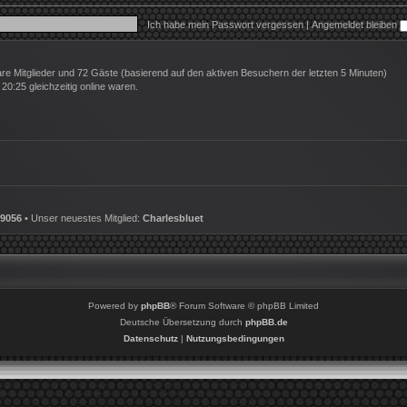
Ich habe mein Passwort vergessen
|
Angemeldet bleiben
bare Mitglieder und 72 Gäste (basierend auf den aktiven Besuchern der letzten 5 Minuten)
0:25 gleichzeitig online waren.
9056
• Unser neuestes Mitglied:
Charlesbluet
Powered by
phpBB
® Forum Software © phpBB Limited
Deutsche Übersetzung durch
phpBB.de
Datenschutz
|
Nutzungsbedingungen