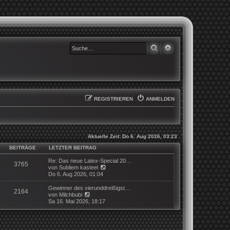
SUCHE
ERWEITERTE SUCHE
REGISTRIEREN
ANMELDEN
Aktuelle Zeit: Do 6. Aug 2026, 03:23
BEITRÄGE
LETZTER BEITRAG
Re: Das neue Latex-Special 20…
3765
N
von
Subliem kasteel
e
Do 6. Aug 2026, 01:04
u
e
Gewinner des vierunddreißigst…
2164
s
N
von
Milchbubi
t
e
Sa 16. Mai 2026, 18:17
e
u
r
e
B
s
e
t