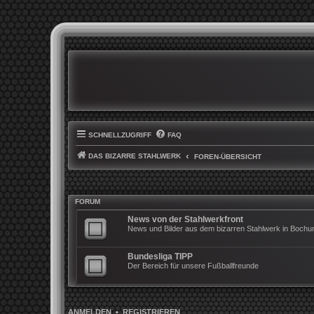
SCHNELLZUGRIFF
FAQ
DAS BIZARRE STAHLWERK
FOREN-ÜBERSICHT
FORUM
News von der Stahlwerkfront
News und Bilder aus dem bizarren Stahlwerk in Boch
Bundesliga TIPP
Der Bereich für unsere Fußballfreunde
ANMELDEN
•
REGISTRIEREN