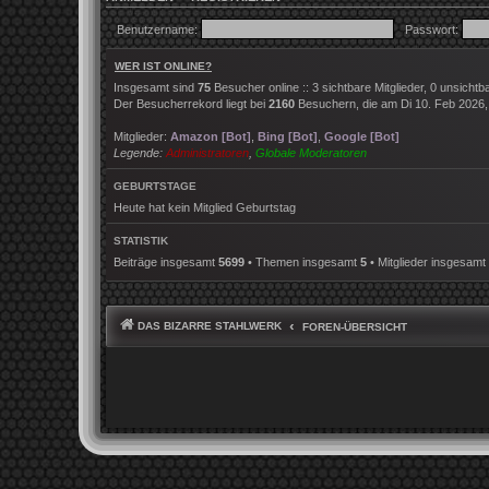
Benutzername:
Passwort:
WER IST ONLINE?
Insgesamt sind
75
Besucher online :: 3 sichtbare Mitglieder, 0 unsicht
Der Besucherrekord liegt bei
2160
Besuchern, die am Di 10. Feb 2026, 2
Mitglieder:
Amazon [Bot]
,
Bing [Bot]
,
Google [Bot]
Legende:
Administratoren
,
Globale Moderatoren
GEBURTSTAGE
Heute hat kein Mitglied Geburtstag
STATISTIK
Beiträge insgesamt
5699
• Themen insgesamt
5
• Mitglieder insgesamt
DAS BIZARRE STAHLWERK
FOREN-ÜBERSICHT