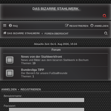
DAS BIZARRE STAHLWERK
SU
FAQ
REGISTRIEREN
ANMELDEN
DAS BIZARRE STAHLWERK
S
FOREN-ÜBERSICHT
U
Aktuelle Zeit: Do 6. Aug 2026, 15:24
C
Forum
H
News von der Stahlwerkfront
E
News und Bilder aus dem bizarren Stahlwerk in Bochum
Themen:
19
Bundesliga TIPP
Der Bereich für unsere Fußballfreunde
Themen:
1
ANMELDEN
•
REGISTRIEREN
Benutzername:
Passwort: