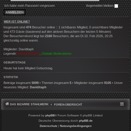
Ich habe mein Passwort vergessen
Angemeldet bleiben
WER IST ONLINE?
Insgesamt sind
474
Besucher online :: 1 sichtbares Mitglied, 0 unsichtbare Mitglieder
und 473 Gäste (basierend auf den aktiven Besuchern der letzten 5 Minuten)
Der Besucherrekord liegt bei
2160
Besuchern, die am Di 10. Feb 2026, 20:25
gleichzeitig online waren.
Mitglieder:
Daviditaph
Legende:
Administratoren
,
Globale Moderatoren
GEBURTSTAGE
Heute hat kein Mitglied Geburtstag
STATISTIK
Beiträge insgesamt
5699
• Themen insgesamt
5
• Mitglieder insgesamt
9105
• Unser
neuestes Mitglied:
Daviditaph
DAS BIZARRE STAHLWERK
FOREN-ÜBERSICHT
Powered by
phpBB
® Forum Software © phpBB Limited
Deutsche Übersetzung durch
phpBB.de
Datenschutz
|
Nutzungsbedingungen