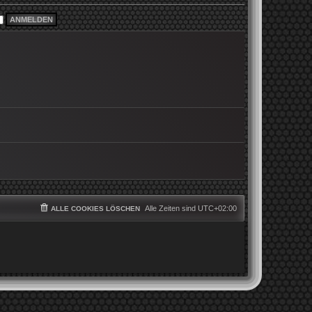
i
e
t
r
r
B
a
e
g
i
t
r
a
g
Alle Zeiten sind
UTC+02:00
ALLE COOKIES LÖSCHEN