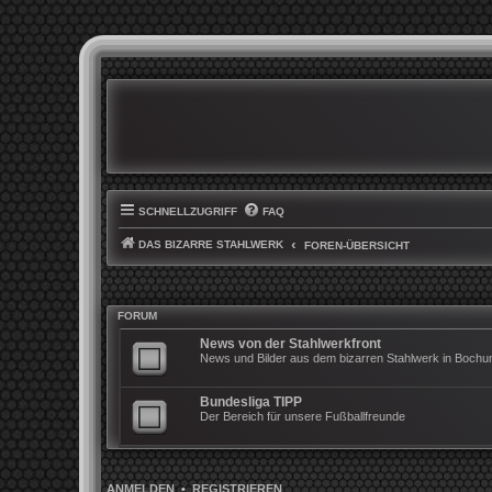
SCHNELLZUGRIFF
FAQ
DAS BIZARRE STAHLWERK
FOREN-ÜBERSICHT
FORUM
News von der Stahlwerkfront
News und Bilder aus dem bizarren Stahlwerk in Boch
Bundesliga TIPP
Der Bereich für unsere Fußballfreunde
ANMELDEN
•
REGISTRIEREN