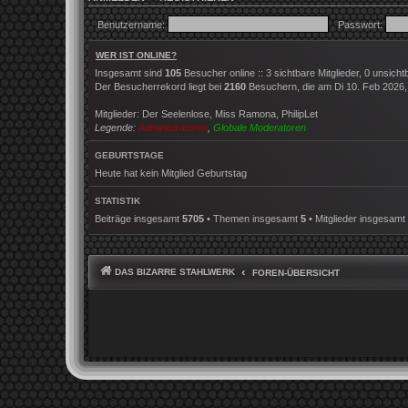
Benutzername:
Passwort:
WER IST ONLINE?
Insgesamt sind
105
Besucher online :: 3 sichtbare Mitglieder, 0 unsich
Der Besucherrekord liegt bei
2160
Besuchern, die am Di 10. Feb 2026, 2
Mitglieder:
Der Seelenlose
,
Miss Ramona
,
PhilipLet
Legende:
Administratoren
,
Globale Moderatoren
GEBURTSTAGE
Heute hat kein Mitglied Geburtstag
STATISTIK
Beiträge insgesamt
5705
• Themen insgesamt
5
• Mitglieder insgesamt
DAS BIZARRE STAHLWERK
FOREN-ÜBERSICHT