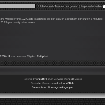
Ich habe mein Passwort vergessen
|
Angemeldet bleiben
tbare Mitglieder und 102 Gäste (basierend auf den aktiven Besuchern der letzten 5 Minuten)
0:25 gleichzeitig online waren.
9238
• Unser neuestes Mitglied:
PhilipLet
Powered by
phpBB
® Forum Software © phpBB Limited
Deutsche Übersetzung durch
phpBB.de
Datenschutz
|
Nutzungsbedingungen