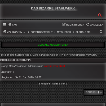
DAS BIZARRE STAHLWERK
SU
FAQ
REGISTRIEREN
ANMELDEN
DAS BIZARRE STAHLWERK
S
FOREN-ÜBERSICHT
MITGLIEDER
GLOBALE MODERATOREN
U
C
GLOBALE MODERATOREN
H
E
Dies ist eine Systemgruppe. Systemgruppen werden von den Administratoren verwaltet.
MITGLIEDER DER GRUPPE
Rang, Benutzername
Administrator
carolin von stahl
Beiträge
7
Registriert
Sa 11. Jan 2020, 16:57
1 Mitglied • Seite
1
von
1
GEHE ZU