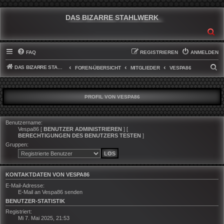
DAS BIZARRE STAHLWERK
SU
FAQ
REGISTRIEREN
ANMELDEN
DAS BIZARRE STAHLWERK
S
FOREN-ÜBERSICHT
MITGLIEDER
VESPA86
U
C
PROFIL VON VESPA86
H
E
Benutzername:
Vespa86
[
BENUTZER ADMINISTRIEREN
] [
BERECHTIGUNGEN DES BENUTZERS TESTEN
]
Gruppen:
KONTAKTDATEN VON VESPA86
E-Mail-Adresse:
E-Mail an Vespa86 senden
BENUTZER-STATISTIK
Registriert:
Mi 7. Mai 2025, 21:53