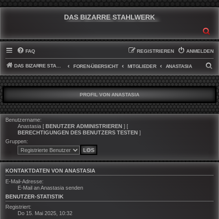
DAS BIZARRE STAHLWERK
SU
FAQ
REGISTRIEREN
ANMELDEN
DAS BIZARRE STAHLWERK
S
FOREN-ÜBERSICHT
MITGLIEDER
ANASTASIA
U
C
PROFIL VON ANASTASIA
H
E
Benutzername:
Anastasia
[
BENUTZER ADMINISTRIEREN
] [
BERECHTIGUNGEN DES BENUTZERS TESTEN
]
Gruppen:
KONTAKTDATEN VON ANASTASIA
E-Mail-Adresse:
E-Mail an Anastasia senden
BENUTZER-STATISTIK
Registriert:
Do 15. Mai 2025, 10:32