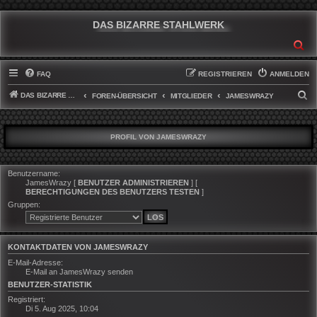
DAS BIZARRE STAHLWERK
SU
FAQ
REGISTRIEREN
ANMELDEN
DAS BIZARRE STAHLWERK
S
FOREN-ÜBERSICHT
MITGLIEDER
JAMESWRAZY
U
C
PROFIL VON JAMESWRAZY
H
E
Benutzername:
JamesWrazy
[
BENUTZER ADMINISTRIEREN
] [
BERECHTIGUNGEN DES BENUTZERS TESTEN
]
Gruppen:
KONTAKTDATEN VON JAMESWRAZY
E-Mail-Adresse:
E-Mail an JamesWrazy senden
BENUTZER-STATISTIK
Registriert:
Di 5. Aug 2025, 10:04