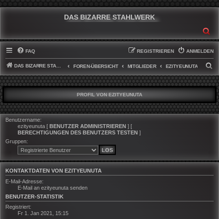
DAS BIZARRE STAHLWERK
SU
FAQ
REGISTRIEREN
ANMELDEN
DAS BIZARRE STAHLWERK
S
FOREN-ÜBERSICHT
MITGLIEDER
EZITYEUNUTA
U
C
PROFIL VON EZITYEUNUTA
H
E
Benutzername:
ezityeunuta
[
BENUTZER ADMINISTRIEREN
] [
BERECHTIGUNGEN DES BENUTZERS TESTEN
]
Gruppen:
KONTAKTDATEN VON EZITYEUNUTA
E-Mail-Adresse:
E-Mail an ezityeunuta senden
BENUTZER-STATISTIK
Registriert:
Fr 1. Jan 2021, 15:15