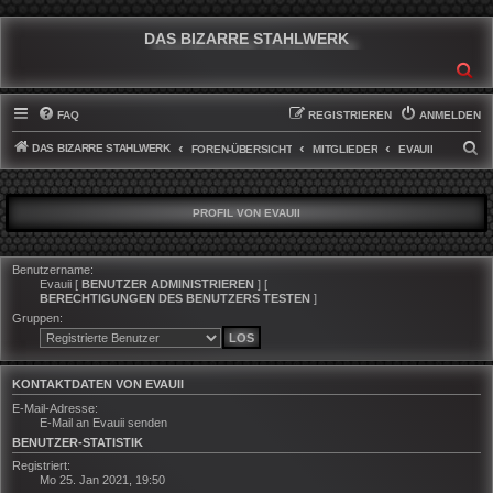
DAS BIZARRE STAHLWERK
SU
FAQ
REGISTRIEREN
ANMELDEN
DAS BIZARRE STAHLWERK
S
FOREN-ÜBERSICHT
MITGLIEDER
EVAUII
U
C
PROFIL VON EVAUII
H
E
Benutzername:
Evauii
[
BENUTZER ADMINISTRIEREN
] [
BERECHTIGUNGEN DES BENUTZERS TESTEN
]
Gruppen:
KONTAKTDATEN VON EVAUII
E-Mail-Adresse:
E-Mail an Evauii senden
BENUTZER-STATISTIK
Registriert:
Mo 25. Jan 2021, 19:50