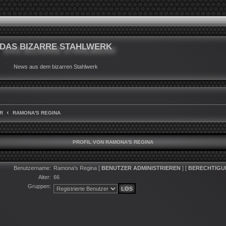
DAS BIZARRE STAHLWERK
News aus dem bizarren Stahlwerk
R
RAMONA'S REGINA
PROFIL VON RAMONA'S REGINA
Benutzername:
Ramona's Regina
[
BENUTZER ADMINISTRIEREN
] [
BERECHTIGU
Alter:
66
Gruppen: