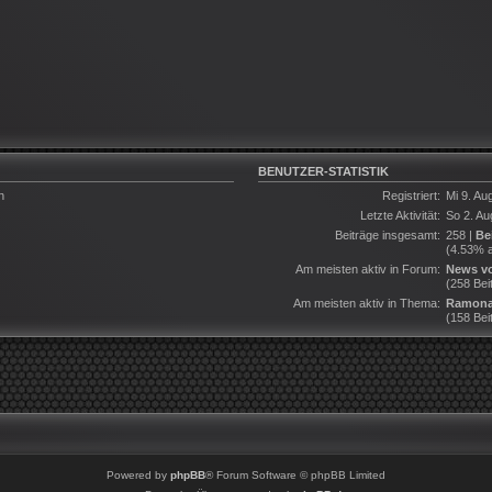
BENUTZER-STATISTIK
n
Registriert:
Mi 9. Au
Letzte Aktivität:
So 2. Au
Beiträge insgesamt:
258 |
Be
(4.53% a
Am meisten aktiv in Forum:
News vo
(258 Bei
Am meisten aktiv in Thema:
Ramona
(158 Bei
Powered by
phpBB
® Forum Software © phpBB Limited