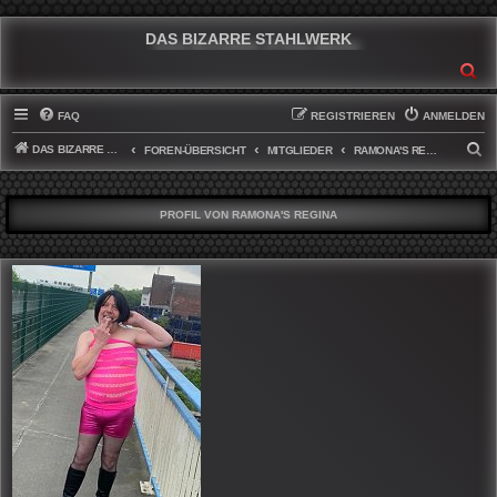
DAS BIZARRE STAHLWERK
SU
FAQ
REGISTRIEREN
ANMELDEN
DAS BIZARRE STAHLWERK
S
FOREN-ÜBERSICHT
MITGLIEDER
RAMONA'S REGINA
U
C
PROFIL VON RAMONA'S REGINA
H
E