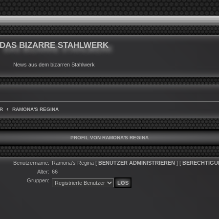
DAS BIZARRE STAHLWERK
News aus dem bizarren Stahlwerk
R
RAMONA'S REGINA
PROFIL VON RAMONA'S REGINA
Benutzername:
Ramona's Regina
[
BENUTZER ADMINISTRIEREN
] [
BERECHTIGU
Alter:
66
Gruppen: