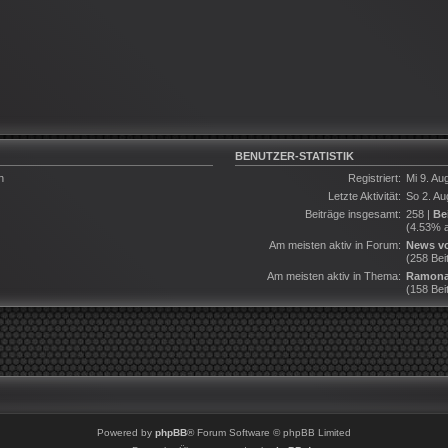
BENUTZER-STATISTIK
n
Registriert:
Mi 9. Au
Letzte Aktivität:
So 2. Au
Beiträge insgesamt:
258 |
Be
(4.53% a
Am meisten aktiv in Forum:
News vo
(258 Bei
Am meisten aktiv in Thema:
Ramona
(158 Bei
Powered by
phpBB
® Forum Software © phpBB Limited