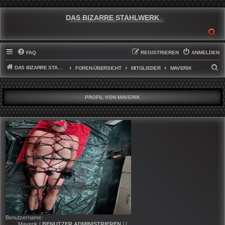
DAS BIZARRE STAHLWERK
SU
FAQ
REGISTRIEREN
ANMELDEN
DAS BIZARRE STAHLWERK
S
FOREN-ÜBERSICHT
MITGLIEDER
MAVERIK
U
C
PROFIL VON MAVERIK
H
E
Benutzername:
Maverik
[
BENUTZER ADMINISTRIEREN
] [