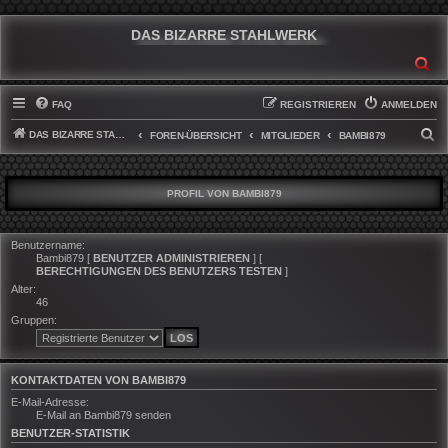
DAS BIZARRE STAHLWERK
SU
FAQ
REGISTRIEREN
ANMELDEN
DAS BIZARRE STAHLWERK
S
FOREN-ÜBERSICHT
MITGLIEDER
BAMBI879
U
C
PROFIL VON BAMBI879
H
E
Benutzername:
Bambi879
[
BENUTZER ADMINISTRIEREN
] [
BERECHTIGUNGEN DES BENUTZERS TESTEN
]
Alter:
46
Gruppen:
KONTAKTDATEN VON BAMBI879
E-Mail-Adresse:
E-Mail an Bambi879 senden
BENUTZER-STATISTIK