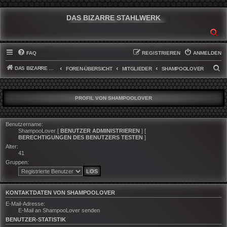
DAS BIZARRE STAHLWERK
SU
FAQ
REGISTRIEREN
ANMELDEN
DAS BIZARRE STAHLWERK
S
FOREN-ÜBERSICHT
MITGLIEDER
SHAMPOOLOVER
U
C
PROFIL VON SHAMPOOLOVER
H
E
Benutzername:
ShampooLover
[
BENUTZER ADMINISTRIEREN
] [
BERECHTIGUNGEN DES BENUTZERS TESTEN
]
Alter:
41
Gruppen:
KONTAKTDATEN VON SHAMPOOLOVER
E-Mail-Adresse:
E-Mail an ShampooLover senden
BENUTZER-STATISTIK