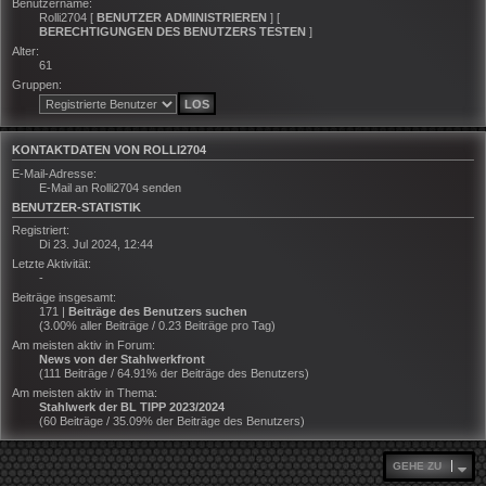
Benutzername:
Rolli2704
[
BENUTZER ADMINISTRIEREN
] [
BERECHTIGUNGEN DES BENUTZERS TESTEN
]
Alter:
61
Gruppen:
KONTAKTDATEN VON ROLLI2704
E-Mail-Adresse:
E-Mail an Rolli2704 senden
BENUTZER-STATISTIK
Registriert:
Di 23. Jul 2024, 12:44
Letzte Aktivität:
-
Beiträge insgesamt:
171 |
Beiträge des Benutzers suchen
(3.00% aller Beiträge / 0.23 Beiträge pro Tag)
Am meisten aktiv in Forum:
News von der Stahlwerkfront
(111 Beiträge / 64.91% der Beiträge des Benutzers)
Am meisten aktiv in Thema:
Stahlwerk der BL TIPP 2023/2024
(60 Beiträge / 35.09% der Beiträge des Benutzers)
GEHE ZU