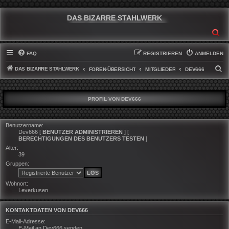
DAS BIZARRE STAHLWERK
SU
FAQ
REGISTRIEREN
ANMELDEN
DAS BIZARRE STAHLWERK
S
FOREN-ÜBERSICHT
MITGLIEDER
DEV666
U
C
PROFIL VON DEV666
H
E
Benutzername:
Dev666
[
BENUTZER ADMINISTRIEREN
] [
BERECHTIGUNGEN DES BENUTZERS TESTEN
]
Alter:
39
Gruppen:
Wohnort:
Leverkusen
KONTAKTDATEN VON DEV666
E-Mail-Adresse:
E-Mail an Dev666 senden