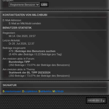
Gruppen:
KONTAKTDATEN VON MILCHBUBI
E-Mail-Adresse:
E-Mail an Milchbubi senden
BENUTZER-STATISTIK
Registriert:
Mi 14. Okt 2020, 19:57
Letzte Aktivität:
Di 28. Jul 2026, 12:37
Beiträge insgesamt:
479 |
Beiträge des Benutzers suchen
(8.40% aller Beiträge / 0.23 Beiträge pro Tag)
Am meisten aktiv in Forum:
Bundesliga TIPP
(350 Beiträge / 73.07% der Beiträge des Benutzers)
Am meisten aktiv in Thema:
Stahlwerk der BL TIPP 2023/2024
(350 Beiträge / 73.07% der Beiträge des Benutzers)
SIGNATUR
B
emerkenswert
D
isziplinloser
S
tahlwerks-
M
ilchbubi
GEHE ZU