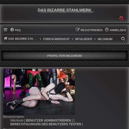
DAS BIZARRE STAHLWERK
SU
FAQ
REGISTRIEREN
ANMELDEN
DAS BIZARRE STAHLWERK
S
FOREN-ÜBERSICHT
MITGLIEDER
MILCHBUBI
U
C
PROFIL VON MILCHBUBI
H
E
Benutzername:
Milchbubi
[
BENUTZER ADMINISTRIEREN
] [
BERECHTIGUNGEN DES BENUTZERS TESTEN
]