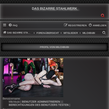
DAS BIZARRE STAHLWERK
SU
FAQ
REGISTRIEREN
ANMELDEN
DAS BIZARRE STAHLWERK
S
FOREN-ÜBERSICHT
MITGLIEDER
MILCHBUBI
U
C
PROFIL VON MILCHBUBI
H
E
Benutzername:
Milchbubi
[
BENUTZER ADMINISTRIEREN
] [
BERECHTIGUNGEN DES BENUTZERS TESTEN
]