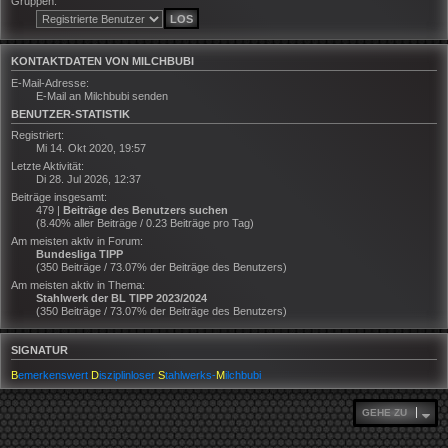
Gruppen:
KONTAKTDATEN VON MILCHBUBI
E-Mail-Adresse:
E-Mail an Milchbubi senden
BENUTZER-STATISTIK
Registriert:
Mi 14. Okt 2020, 19:57
Letzte Aktivität:
Di 28. Jul 2026, 12:37
Beiträge insgesamt:
479 |
Beiträge des Benutzers suchen
(8.40% aller Beiträge / 0.23 Beiträge pro Tag)
Am meisten aktiv in Forum:
Bundesliga TIPP
(350 Beiträge / 73.07% der Beiträge des Benutzers)
Am meisten aktiv in Thema:
Stahlwerk der BL TIPP 2023/2024
(350 Beiträge / 73.07% der Beiträge des Benutzers)
SIGNATUR
B
emerkenswert
D
isziplinloser
S
tahlwerks-
M
ilchbubi
GEHE ZU