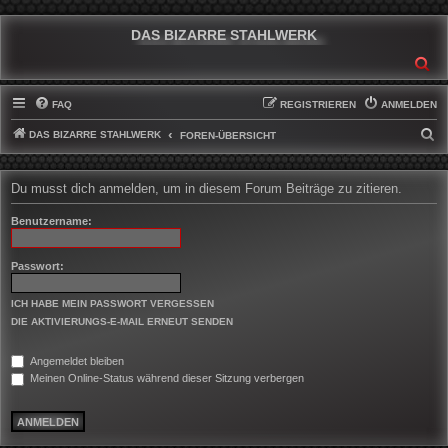
DAS BIZARRE STAHLWERK
SU
FAQ
REGISTRIEREN
ANMELDEN
DAS BIZARRE STAHLWERK
S
FOREN-ÜBERSICHT
U
C
Du musst dich anmelden, um in diesem Forum Beiträge zu zitieren.
H
Benutzername:
E
Passwort:
ICH HABE MEIN PASSWORT VERGESSEN
DIE AKTIVIERUNGS-E-MAIL ERNEUT SENDEN
Angemeldet bleiben
Meinen Online-Status während dieser Sitzung verbergen