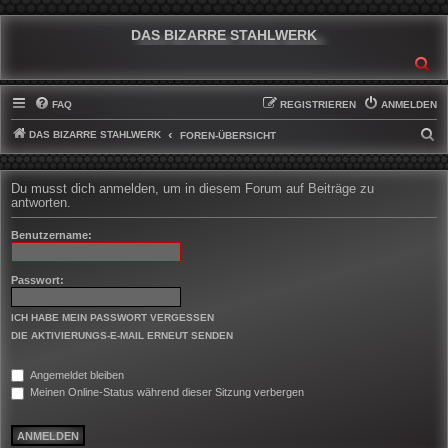
DAS BIZARRE STAHLWERK
SU
FAQ
REGISTRIEREN
ANMELDEN
DAS BIZARRE STAHLWERK
S
FOREN-ÜBERSICHT
U
C
Du musst dich anmelden, um in diesem Forum auf Beiträge zu
antworten.
H
E
Benutzername:
Passwort:
ICH HABE MEIN PASSWORT VERGESSEN
DIE AKTIVIERUNGS-E-MAIL ERNEUT SENDEN
Angemeldet bleiben
Meinen Online-Status während dieser Sitzung verbergen