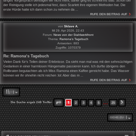
langes Vorgespräch benötigen wir nicht mehr, daher ging es schnell ins Bad. Schon bei
der Reinigung stelle ich jedesmal fest, dass Scarlett ihre eigenen Methoden hat. Die
erste Hürde hatte ich dann schon zu nehmen da ...
RUFE DEN BEITRAG AUF
von
Sklave A.
Mi 29. Apr 2026, 22:43
Forum:
News von der Stahlwerkfront
Thema:
Ramona‘s Tagebuch
Antworten:
883
Zugriffe:
1070379
Re: Ramona‘s Tagebuch
Vielen Dank für‘s Teilen deiner Erlebnisse. Da sieht man mal was mit den sehnsüchtigen
Gedanken in einer harmlosen Hängematte passieren kann. Ich durfte übrigens den
Rollbraten begutachten als ich Miss Ramona einen Kaffee gereicht habe. Das Wasser
können wir ihr ohnehin nicht reichen :lol: Aber das m ...
RUFE DEN BEITRAG AUF
…
1
SEITE
1
VON
25
Die Suche ergab 248 Treffer
2
3
4
5
25
NÄCH
GEHE ZU