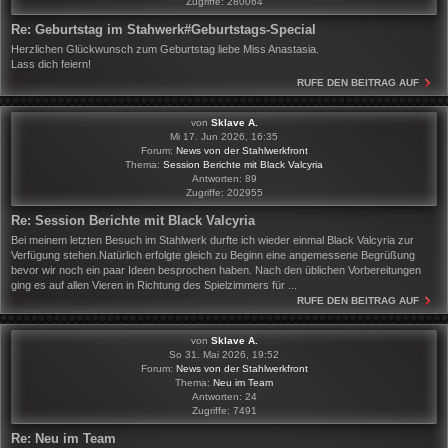
Zugriffe:
280064
Re: Geburtstag im Stahwerk#Geburtstags-Special
Herzlichen Glückwunsch zum Geburtstag liebe Miss Anastasia.
Lass dich feiern!
RUFE DEN BEITRAG AUF
von
Sklave A.
Mi 17. Jun 2026, 16:35
Forum:
News von der Stahlwerkfront
Thema:
Session Berichte mit Black Valcyria
Antworten:
89
Zugriffe:
202955
Re: Session Berichte mit Black Valcyria
Bei meinem letzten Besuch im Stahlwerk durfte ich wieder einmal Black Valcyria zur
Verfügung stehen.Natürlich erfolgte gleich zu Beginn eine angemessene Begrüßung
bevor wir noch ein paar Ideen besprochen haben. Nach den üblichen Vorbereitungen
ging es auf allen Vieren in Richtung des Spielzimmers für ...
RUFE DEN BEITRAG AUF
von
Sklave A.
So 31. Mai 2026, 19:52
Forum:
News von der Stahlwerkfront
Thema:
Neu im Team
Antworten:
24
Zugriffe:
7491
Re: Neu im Team