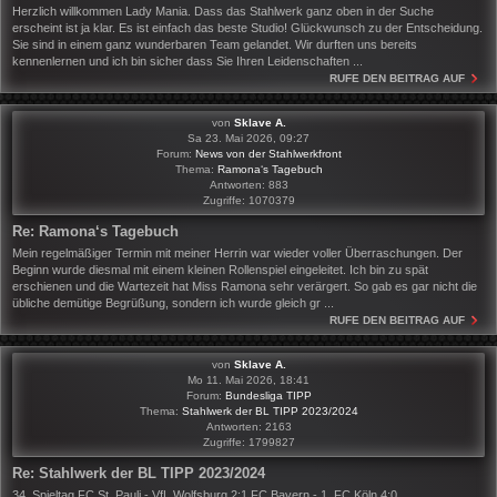
Herzlich willkommen Lady Mania. Dass das Stahlwerk ganz oben in der Suche
erscheint ist ja klar. Es ist einfach das beste Studio! Glückwunsch zu der Entscheidung.
Sie sind in einem ganz wunderbaren Team gelandet. Wir durften uns bereits
kennenlernen und ich bin sicher dass Sie Ihren Leidenschaften ...
RUFE DEN BEITRAG AUF
von
Sklave A.
Sa 23. Mai 2026, 09:27
Forum:
News von der Stahlwerkfront
Thema:
Ramona‘s Tagebuch
Antworten:
883
Zugriffe:
1070379
Re: Ramona‘s Tagebuch
Mein regelmäßiger Termin mit meiner Herrin war wieder voller Überraschungen. Der
Beginn wurde diesmal mit einem kleinen Rollenspiel eingeleitet. Ich bin zu spät
erschienen und die Wartezeit hat Miss Ramona sehr verärgert. So gab es gar nicht die
übliche demütige Begrüßung, sondern ich wurde gleich gr ...
RUFE DEN BEITRAG AUF
von
Sklave A.
Mo 11. Mai 2026, 18:41
Forum:
Bundesliga TIPP
Thema:
Stahlwerk der BL TIPP 2023/2024
Antworten:
2163
Zugriffe:
1799827
Re: Stahlwerk der BL TIPP 2023/2024
34. Spieltag FC St. Pauli - VfL Wolfsburg 2:1 FC Bayern - 1. FC Köln 4:0