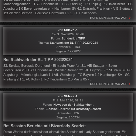
Mönchengladbach - TSG Hoffenheim 1:1 SC Freiburg - RB Leipzig 1:3 Union Berlin - FC
Augsburg 1:0 Bayer Leverkusen - Hamburger SV 4:1 Eintracht Frankfurt - VfB Stuttgart
1:3 Werder Bremen - Borussia Dortmund 1:2 1. FC Heidenheim ...
RUFE DEN BEITRAG AUF
von
Sklave A.
So 3. Mai 2026, 10:49
Forum:
Bundesliga TIPP
Thema:
Stahlwerk der BL TIPP 2023/2024
Antworten:
2163
Zugriffe:
1799827
Re: Stahlwerk der BL TIPP 2023/2024
33. Spieltag Borussia Dortmund - Eintracht Frankfurt 3:1 VfB Stuttgart - Bayer
Leverkusen 2:3 TSG Hoffenheim - Werder Bremen 2:1 RB Leipzig - FC St. Pauli 3:0 FC
Augsburg - Mönchengladbach 1:1 VfL Wolfsburg - FC Bayern 1:2 Hamburger SV - SC
Freiburg 2:1 1. FC Köln - 1. FC Heidenheim 2:0 Mainz 05 - ...
RUFE DEN BEITRAG AUF
von
Sklave A.
Fr 1. Mai 2026, 09:31
Forum:
News von der Stahlwerkfront
Thema:
Session Berichte mit Bizarrlady Scarlett
Antworten:
126
Zugriffe:
160734
Re: Session Berichte mit Bizarrlady Scarlett
Diese Woche durfte ich wieder einmal eine Session mit Lady Scarlett geniessen. Ein