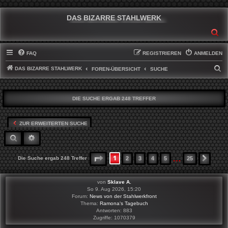
DAS BIZARRE STAHLWERK
SU
FAQ
REGISTRIEREN
ANMELDEN
DAS BIZARRE STAHLWERK
S
FOREN-ÜBERSICHT
SUCHE
U
C
DIE SUCHE ERGAB 248 TREFFER
H
E
ZUR ERWEITERTEN SUCHE
SUCHE
ERWEITERTE SUCHE
…
1
SEITE
1
VON
25
Die Suche ergab 248 Treffer
2
3
4
5
25
NÄCH
von
Sklave A.
So 9. Aug 2026, 15:20
Forum:
News von der Stahlwerkfront
Thema:
Ramona‘s Tagebuch
Antworten:
883
Zugriffe:
1070379