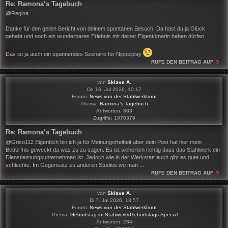
Re: Ramona‘s Tagebuch
@Regina
Danke für den geilen Bericht von deinem spontanen Besuch. Da hast du ja Glück
gehabt und noch ein wunderbares Erlebnis mit deiner Eigentümerin haben dürfen.
Das ist ja auch ein spannendes Szenario für Nippelplay
RUFE DEN BEITRAG AUF
von
Sklave A.
Do 16. Jul 2026, 10:17
Forum:
News von der Stahlwerkfront
Thema:
Ramona‘s Tagebuch
Antworten:
883
Zugriffe:
1070379
Re: Ramona‘s Tagebuch
@Griso112 Eigentlich bin ich ja für Meinungsfreiheit aber dein Post hat hier mein
Bedürfnis geweckt da was zu zu sagen. Es ist sicherlich richtig dass das Stahlwerk ein
Dienstleistungsunternehmen ist. Jedoch wie in der Werkstatt auch gibt es gute und
schlechte. Im Gegensatz zu anderen Studios wo man ...
RUFE DEN BEITRAG AUF
von
Sklave A.
Di 7. Jul 2026, 13:57
Forum:
News von der Stahlwerkfront
Thema:
Geburtstag im Stahwerk#Geburtstags-Special
Antworten:
234