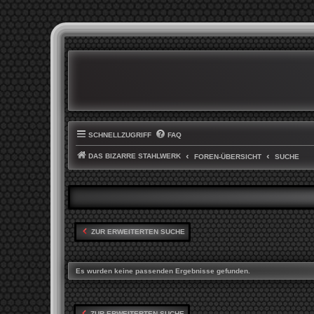
SCHNELLZUGRIFF
FAQ
DAS BIZARRE STAHLWERK
FOREN-ÜBERSICHT
SUCHE
ZUR ERWEITERTEN SUCHE
Es wurden keine passenden Ergebnisse gefunden.
ZUR ERWEITERTEN SUCHE