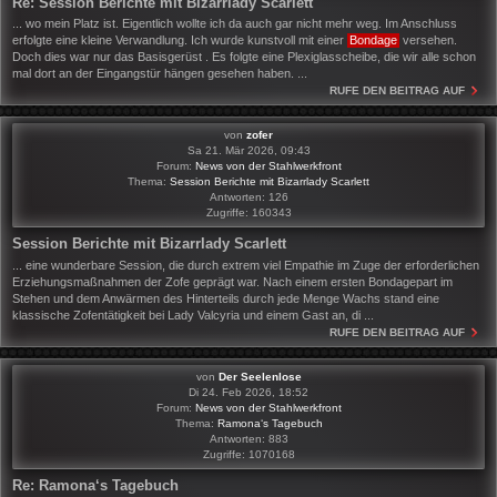
Re: Session Berichte mit Bizarrlady Scarlett
... wo mein Platz ist. Eigentlich wollte ich da auch gar nicht mehr weg. Im Anschluss
erfolgte eine kleine Verwandlung. Ich wurde kunstvoll mit einer
Bondage
versehen.
Doch dies war nur das Basisgerüst . Es folgte eine Plexiglasscheibe, die wir alle schon
mal dort an der Eingangstür hängen gesehen haben. ...
RUFE DEN BEITRAG AUF
von
zofer
Sa 21. Mär 2026, 09:43
Forum:
News von der Stahlwerkfront
Thema:
Session Berichte mit Bizarrlady Scarlett
Antworten:
126
Zugriffe:
160343
Session Berichte mit Bizarrlady Scarlett
... eine wunderbare Session, die durch extrem viel Empathie im Zuge der erforderlichen
Erziehungsmaßnahmen der Zofe geprägt war. Nach einem ersten Bondagepart im
Stehen und dem Anwärmen des Hinterteils durch jede Menge Wachs stand eine
klassische Zofentätigkeit bei Lady Valcyria und einem Gast an, di ...
RUFE DEN BEITRAG AUF
von
Der Seelenlose
Di 24. Feb 2026, 18:52
Forum:
News von der Stahlwerkfront
Thema:
Ramona‘s Tagebuch
Antworten:
883
Zugriffe:
1070168
Re: Ramona‘s Tagebuch