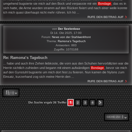
umgehend bugsierte sie mich auf den Bock und verpasste mir ein
Bondage
, das es in
sich hatte, die Arme wurden stramm auf den Rücken fixiert und nach einer weile konnte
ich mich quasi überhaupt nicht mehr rühren. Ich hö ...
RUFE DEN BEITRAG AUF
von
Der Seelenlose
Di 14. Okt 2025, 17:00
Forum:
News von der Stahlwerkfront
Thema:
Ramona‘s Tagebuch
Antworten:
883
Zugriffe:
1070168
Re: Ramona‘s Tagebuch
... habe und auch ihre Zehen liebkoste, die vorn aus den Schuhen hervorblitzten war die
Herrin sichtlich zufrieden und begann mit einem aufwändigen
Bondage
, bevor sie mich
auf den Gynstuhl bugsierte um mich dort fest zu fixieren. Nun kamen die Nylons zum
Einsatz, kurzerhand zog sich meine Herrin den ...
RUFE DEN BEITRAG AUF
1
Die Suche ergab 36 Treffer
2
3
4
NÄCHSTE
GEHE ZU