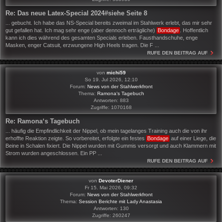
Re: Das neue Latex-Special 2024#siehe Seite 8
... gebucht. Ich habe das NS-Special bereits zweimal im Stahlwerk erlebt, das mir sehr
gut gefallen hat. Ich mag sehr enge (aber dennoch erträgliche)
Bondage
. Hoffentlich
kann ich dies während des gesamten Specials erleben. Fausthandschuhe, enge
Masken, enger Catsuit, erzwungene High Heels tragen. Die F ...
RUFE DEN BEITRAG AUF
von
michi59
So 19. Jul 2026, 12:10
Forum:
News von der Stahlwerkfront
Thema:
Ramona‘s Tagebuch
Antworten:
883
Zugriffe:
1070168
Re: Ramona‘s Tagebuch
... häufig die Empfindlichkeit der Nippel, ob mein tagelanges Training auch die von ihr
erhoffte Reaktion zeigte. So vorbereitet, erfolgte ein festes
Bondage
auf einer Liege, die
Beine in Schalen fixiert. Die Nippel wurden mit Gummis versorgt und auch Klammern mit
Strom wurden angeschlossen. Ein PP ...
RUFE DEN BEITRAG AUF
von
DevoterDiener
Fr 15. Mai 2026, 09:32
Forum:
News von der Stahlwerkfront
Thema:
Session Berichte mit Lady Anastasia
Antworten:
130
Zugriffe:
260247