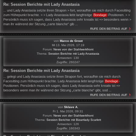
Re: Session Berichte mit Lady Anastasia
... und Lady Anastasia setzte ihren Strapon > fort, woraufhin sie mich durch Facesitting
zum Höhepunkt brachte. > > Lady Anastasia liebt langfristige
Bondage
-Positionen. > >
Persönlich muss ich sagen, dass Lady Anastasia sehr kreativ ist => besonders wenn >
man ihr während der Sitzung „carte blanche“ gib ...
RUFE DEN BEITRAG AUF
von
Marco de Groot
Mi 13. Mai 2026, 17:19
Forum:
News von der Stahlwerkfront
Thema:
Session Berichte mit Lady Anastasia
Antworten:
130
Zugriffe:
260247
Re: Session Berichte mit Lady Anastasia
... gelegt und Lady Anastasia setzte ihren Strapon fort, woraufhin sie mich durch
Facesitting zum Höhepunkt brachte. Lady Anastasia liebt langfristige
Bondage
-
Positionen. Persönlich muss ich sagen, dass Lady Anastasia sehr kreativ ist =>
besonders wenn man ihr während der Sitzung „carte blanche“ gibt, sod ...
RUFE DEN BEITRAG AUF
von
Sklave A.
Fr 1. Mai 2026, 09:31
Forum:
News von der Stahlwerkfront
Thema:
Session Berichte mit Bizarrlady Scarlett
Antworten:
126
Zugriffe:
160343