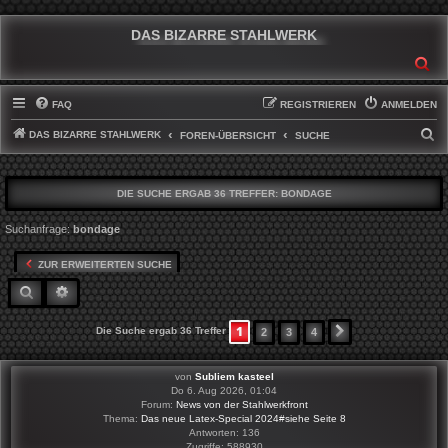
DAS BIZARRE STAHLWERK
SU
FAQ
REGISTRIEREN
ANMELDEN
DAS BIZARRE STAHLWERK
S
FOREN-ÜBERSICHT
SUCHE
U
C
DIE SUCHE ERGAB 36 TREFFER:
BONDAGE
H
Suchanfrage:
bondage
E
ZUR ERWEITERTEN SUCHE
SUCHE
ERWEITERTE SUCHE
1
Die Suche ergab 36 Treffer
2
3
4
NÄCHSTE
von
Subliem kasteel
Do 6. Aug 2026, 01:04
Forum:
News von der Stahlwerkfront
Thema:
Das neue Latex-Special 2024#siehe Seite 8
Antworten:
136
Zugriffe:
588930