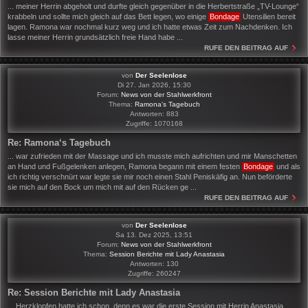
... meiner Herrin abgeholt und durfte gleich gegenüber in die Herbertstraße „TV-Lounge“
krabbeln und sollte mich gleich auf das Bett legen, wo einige
Bondage
Utensilien bereit
lagen. Ramona war nochmal kurz weg und ich hatte etwas Zeit zum Nachdenken. Ich
lasse meiner Herrin grundsätzlich freie Hand habe ...
RUFE DEN BEITRAG AUF
von
Der Seelenlose
Di 27. Jan 2026, 15:30
Forum:
News von der Stahlwerkfront
Thema:
Ramona‘s Tagebuch
Antworten:
883
Zugriffe:
1070168
Re: Ramona‘s Tagebuch
... war zufrieden mit der Massage und ich musste mich aufrichten und mir Manschetten
an Hand und Fußgelenken anlegen, Ramona begann mit einem festen
Bondage
und als
ich richtig verschnürt war legte sie mir noch einen Stahl Peniskäfig an. Nun beförderte
sie mich auf den Bock um mich mit auf den Rücken ge ...
RUFE DEN BEITRAG AUF
von
Der Seelenlose
Sa 13. Dez 2025, 13:51
Forum:
News von der Stahlwerkfront
Thema:
Session Berichte mit Lady Anastasia
Antworten:
130
Zugriffe:
260247
Re: Session Berichte mit Lady Anastasia
... Herzklopfen hatte ich schon, denn es war die erste Session mit Herrin Anastasia,