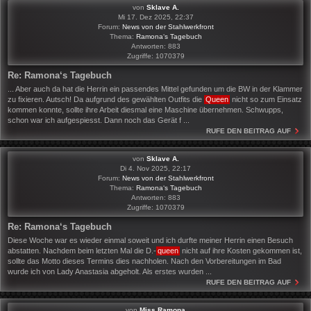
von
Sklave A.
Mi 17. Dez 2025, 22:37
Forum:
News von der Stahlwerkfront
Thema:
Ramona‘s Tagebuch
Antworten:
883
Zugriffe:
1070379
Re: Ramona‘s Tagebuch
... Aber auch da hat die Herrin ein passendes Mittel gefunden um die BW in der Klammer
zu fixieren. Autsch! Da aufgrund des gewählten Outfits die
Queen
nicht so zum Einsatz
kommen konnte, sollte ihre Arbeit diesmal eine Maschine übernehmen. Schwupps,
schon war ich aufgespiesst. Dann noch das Gerät f ...
RUFE DEN BEITRAG AUF
von
Sklave A.
Di 4. Nov 2025, 22:17
Forum:
News von der Stahlwerkfront
Thema:
Ramona‘s Tagebuch
Antworten:
883
Zugriffe:
1070379
Re: Ramona‘s Tagebuch
Diese Woche war es wieder einmal soweit und ich durfte meiner Herrin einen Besuch
abstatten. Nachdem beim letzten Mal die D.-
queen
nicht auf ihre Kosten gekommen ist,
sollte das Motto dieses Termins dies nachholen. Nach den Vorbereitungen im Bad
wurde ich von Lady Anastasia abgeholt. Als erstes wurden ...
RUFE DEN BEITRAG AUF
von
Miss Ramona