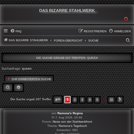
DAS BIZARRE STAHLWERK
SU
FAQ
REGISTRIEREN
ANMELDEN
DAS BIZARRE STAHLWERK
S
FOREN-ÜBERSICHT
SUCHE
U
C
DIE SUCHE ERGAB 107 TREFFER:
QUEEN
H
Suchanfrage:
queen
E
ZUR ERWEITERTEN SUCHE
SUCHE
ERWEITERTE SUCHE
…
1
SEITE
1
VON
11
Die Suche ergab 107 Treffer
2
3
4
5
11
NÄCH
von
Ramona's Regina
Fr 7. Aug 2026, 20:46
Forum:
News von der Stahlwerkfront
Thema:
Ramona‘s Tagebuch
Antworten:
883