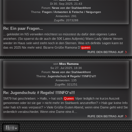
Di 30. Sep 2025, 21:43
Forum:
News von der Stahlwerkfront
Thema:
Fragen / Antworten & Fetische / Neigungen
Antworten:
291
Zugriffe:
2073288
Re: Ein paar Fragen...
... gekleidet im NS verweilen möchtest so müsstest du dafür dein eigenes Latex
anziehen. (So sparrst du dir auch die 50€ Latex Aufpreis) Wann Lady Valerie Venom
wieder im Haus sein wird steht noch in den Sternen. Was ich definitiv sagen kann ist
das es 2025 Nix mehr wird. Bizarre Grüße Ramona D‘
queen
RUFE DEN BEITRAG AUF
von
Miss Ramona
So 27. Jul 2025, 18:36
Forum:
News von der Stahlwerkfront
Thema:
Jugendschutz # Regeln/ !!!INFO‘s!!!
Antworten:
135
Zugriffe:
321251
Re: Jugendschutz # Regeln/ !!!INFO‘s!!!
SM79 hat geschrieben: > Hallo, > hat sich
Queen
Viper lediglich ne kurze Auszeit
genommen oder ist sie gar > nicht mehr im Stahlwerk anzutreffen? > Hab gar keine Info
oder hab ich was verpasst? > Viele Grüße Guten Abend, wenn eine Dame geht wird Sie
ordentlich verabschiedet. Wenn eine Dame eine A ...
RUFE DEN BEITRAG AUF