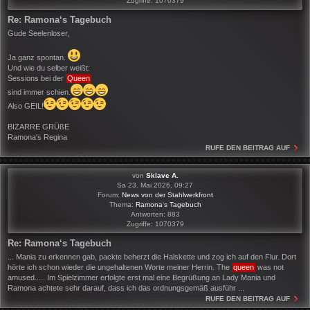
Zugriffe:
1070379
Re: Ramona‘s Tagebuch
Gude Seelenloser,
Ja.ganz spontan.
Und wie du selber weißt:
Sessions bei der
Queen
sind immer schien.
Also GEIL!
BIZARRE GRÜßE
Ramona's Regina
RUFE DEN BEITRAG AUF
von
Sklave A.
Sa 23. Mai 2026, 09:27
Forum:
News von der Stahlwerkfront
Thema:
Ramona‘s Tagebuch
Antworten:
883
Zugriffe:
1070379
Re: Ramona‘s Tagebuch
... Mania zu erkennen gab, packte beherzt die Halskette und zog ich auf den Flur. Dort
hörte ich schon wieder die ungehaltenen Worte meiner Herrin. The
queen
was not
amused..... Im Spielzimmer erfolgte erst mal eine Begrüßung an Lady Mania und
Ramona achtete sehr darauf, dass ich das ordnungsgemäß ausführ ...
RUFE DEN BEITRAG AUF