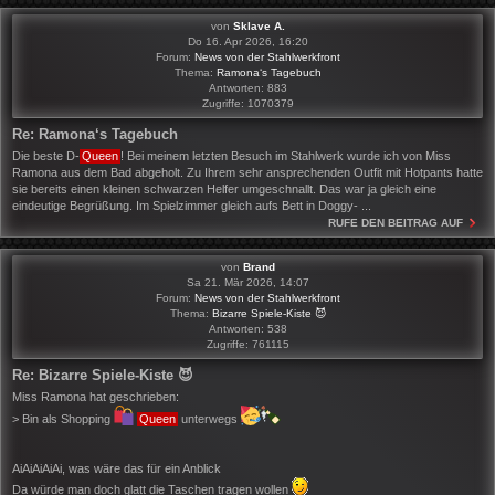
von
Sklave A.
Do 16. Apr 2026, 16:20
Forum:
News von der Stahlwerkfront
Thema:
Ramona‘s Tagebuch
Antworten:
883
Zugriffe:
1070379
Re: Ramona‘s Tagebuch
Die beste D-
Queen
! Bei meinem letzten Besuch im Stahlwerk wurde ich von Miss
Ramona aus dem Bad abgeholt. Zu Ihrem sehr ansprechenden Outfit mit Hotpants hatte
sie bereits einen kleinen schwarzen Helfer umgeschnallt. Das war ja gleich eine
eindeutige Begrüßung. Im Spielzimmer gleich aufs Bett in Doggy- ...
RUFE DEN BEITRAG AUF
von
Brand
Sa 21. Mär 2026, 14:07
Forum:
News von der Stahlwerkfront
Thema:
Bizarre Spiele-Kiste 😈
Antworten:
538
Zugriffe:
761115
Re: Bizarre Spiele-Kiste 😈
Miss Ramona hat geschrieben:
> Bin als Shopping
Queen
unterwegs
AiAiAiAiAi, was wäre das für ein Anblick
Da würde man doch glatt die Taschen tragen wollen