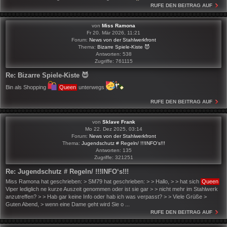
RUFE DEN BEITRAG AUF
von
Miss Ramona
Fr 20. Mär 2026, 11:21
Forum:
News von der Stahlwerkfront
Thema:
Bizarre Spiele-Kiste 😈
Antworten:
538
Zugriffe:
761115
Re: Bizarre Spiele-Kiste 😈
Bin als Shopping
Queen
unterwegs
RUFE DEN BEITRAG AUF
von
Sklave Frank
Mo 22. Dez 2025, 03:14
Forum:
News von der Stahlwerkfront
Thema:
Jugendschutz # Regeln/ !!!INFO‘s!!!
Antworten:
135
Zugriffe:
321251
Re: Jugendschutz # Regeln/ !!!INFO‘s!!!
Miss Ramona hat geschrieben: > SM79 hat geschrieben: > > Hallo, > > hat sich
Queen
Viper lediglich ne kurze Auszeit genommen oder ist sie gar > > nicht mehr im Stahlwerk
anzutreffen? > > Hab gar keine Info oder hab ich was verpasst? > > Viele Grüße >
Guten Abend, > wenn eine Dame geht wird Sie o ...
RUFE DEN BEITRAG AUF