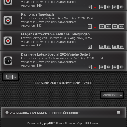
Verfasst in
News von der Stahlwerkfront
Antworten:
149
1
12
13
14
15
…
Ramona‘s Tagebuch
Letzter Beitrag von
Sklave A.
«
So 9. Aug 2026, 15:20
Verfasst in
News von der Stahlwerkfront
Antworten:
883
1
86
87
88
89
…
Fragen / Antworten & Fetische / Neigungen
Letzter Beitrag von
Devoter
«
Sa 8. Aug 2026, 10:57
Verfasst in
News von der Stahlwerkfront
Antworten:
291
1
27
28
29
30
…
Das neue Latex-Special 2024#siehe Seite 8
Letzter Beitrag von
Subliem kasteel
«
Do 6. Aug 2026, 01:04
Verfasst in
News von der Stahlwerkfront
Antworten:
136
1
11
12
13
14
…
Die Suche ergab 5 Treffer • Seite
1
von
1
GEHE ZU
DAS BIZARRE STAHLWERK
FOREN-ÜBERSICHT
Powered by
phpBB
® Forum Software © phpBB Limited