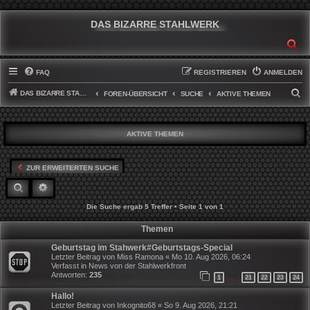
DAS BIZARRE STAHLWERK
SU
FAQ
REGISTRIEREN
ANMELDEN
DAS BIZARRE STAHLWERK
S
FOREN-ÜBERSICHT
SUCHE
AKTIVE THEMEN
U
C
AKTIVE THEMEN
H
E
ZUR ERWEITERTEN SUCHE
SUCHE
ERWEITERTE SUCHE
Die Suche ergab 5 Treffer • Seite
1
von
1
Themen
Geburtstag im Stahwerk#Geburtstags-Special
Letzter Beitrag von
Miss Ramona
«
Mo 10. Aug 2026, 06:24
Verfasst in
News von der Stahlwerkfront
Antworten:
235
1
21
22
23
24
…
Hallo!
Letzter Beitrag von
Inkognito68
«
So 9. Aug 2026, 21:21