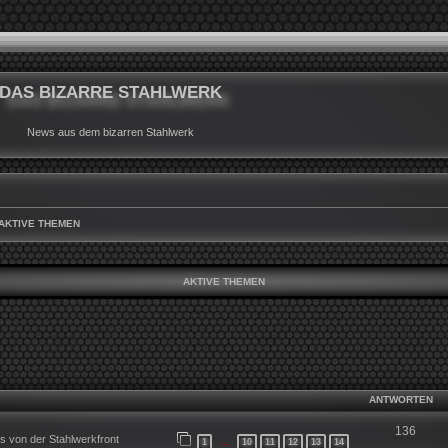
DAS BIZARRE STAHLWERK
News aus dem bizarren Stahlwerk
AKTIVE THEMEN
AKTIVE THEMEN
ANTWORTEN
136
 von der Stahlwerkfront
1
10
11
12
13
14
…