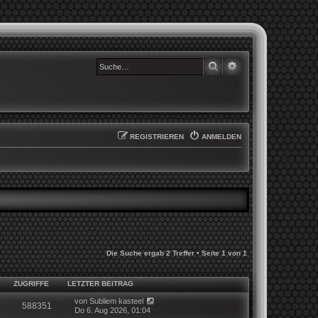
SUCHE
ERWEITERTE SUCHE
REGISTRIEREN
ANMELDEN
Die Suche ergab 2 Treffer • Seite
1
von
1
ZUGRIFFE
LETZTER BEITRAG
von
Subliem kasteel
588351
Do 6. Aug 2026, 01:04