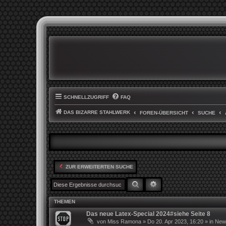
SCHNELLZUGRIFF
FAQ
DAS BIZARRE STAHLWERK
FOREN-ÜBERSICHT
SUCHE
ZUR ERWEITERTEN SUCHE
SUCHE
ERWEITERTE SUCHE
THEMEN
Das neue Latex-Special 2024#siehe Seite 8
von
Miss Ramona
»
Do 20. Apr 2023, 16:20
» in
News