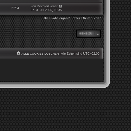
von
DevoterDiener
2254
Fr 31. Jul 2026, 10:35
Die Suche ergab 2 Treffer • Seite
1
von
1
GEHE ZU
Alle Zeiten sind
UTC+02:00
ALLE COOKIES LÖSCHEN