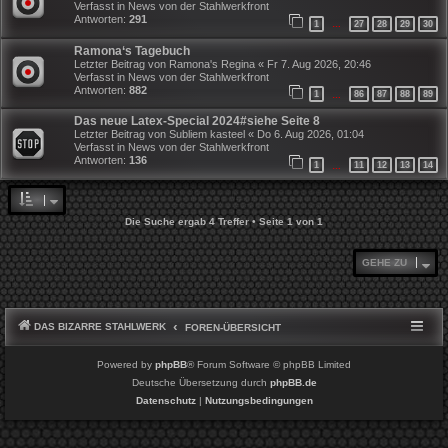
Verfasst in
News von der Stahlwerkfront
Antworten:
291
1
27
28
29
30
…
Ramona‘s Tagebuch
Letzter Beitrag von
Ramona's Regina
«
Fr 7. Aug 2026, 20:46
Verfasst in
News von der Stahlwerkfront
Antworten:
882
1
86
87
88
89
…
Das neue Latex-Special 2024#siehe Seite 8
Letzter Beitrag von
Subliem kasteel
«
Do 6. Aug 2026, 01:04
Verfasst in
News von der Stahlwerkfront
Antworten:
136
1
11
12
13
14
…
Die Suche ergab 4 Treffer • Seite
1
von
1
GEHE ZU
DAS BIZARRE STAHLWERK
FOREN-ÜBERSICHT
Powered by
phpBB
® Forum Software © phpBB Limited
Deutsche Übersetzung durch
phpBB.de
Datenschutz
|
Nutzungsbedingungen