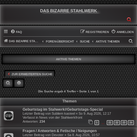
DAS BIZARRE STAHLWERK
SU
FAQ
REGISTRIEREN
ANMELDEN
DAS BIZARRE STAHLWERK
S
FOREN-ÜBERSICHT
SUCHE
AKTIVE THEMEN
U
C
AKTIVE THEMEN
H
E
ZUR ERWEITERTEN SUCHE
SUCHE
ERWEITERTE SUCHE
Die Suche ergab 4 Treffer • Seite
1
von
1
Themen
Geburtstag im Stahwerk#Geburtstags-Special
Letzter Beitrag von
Subliem kasteel
«
So 9. Aug 2026, 12:17
Verfasst in
News von der Stahlwerkfront
Antworten:
234
1
21
22
23
24
…
Fragen / Antworten & Fetische / Neigungen
Letzter Beitrag von
Devoter
«
Sa 8. Aug 2026, 10:57