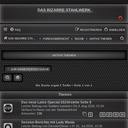
DAS BIZARRE STAHLWERK
SU
FAQ
REGISTRIEREN
ANMELDEN
DAS BIZARRE STAHLWERK
S
FOREN-ÜBERSICHT
SUCHE
AKTIVE THEMEN
U
C
AKTIVE THEMEN
H
E
ZUR ERWEITERTEN SUCHE
SUCHE
ERWEITERTE SUCHE
Die Suche ergab 2 Treffer • Seite
1
von
1
Themen
Das neue Latex-Special 2024#siehe Seite 8
Letzter Beitrag von
Subliem kasteel
«
Do 6. Aug 2026, 01:04
Verfasst in
News von der Stahlwerkfront
Antworten:
136
1
11
12
13
14
…
Session Berichte mit Lady Mania
Letzter Beitrag von
DevoterDiener
«
Fr 31. Jul 2026, 10:35