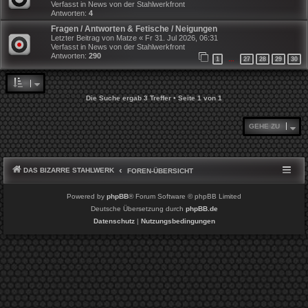
Verfasst in
News von der Stahlwerkfront
Antworten:
4
Fragen / Antworten & Fetische / Neigungen
Letzter Beitrag von
Matze
«
Fr 31. Jul 2026, 06:31
Verfasst in
News von der Stahlwerkfront
Antworten:
290
1
27
28
29
30
…
Die Suche ergab 3 Treffer • Seite
1
von
1
GEHE ZU
DAS BIZARRE STAHLWERK
FOREN-ÜBERSICHT
Powered by
phpBB
® Forum Software © phpBB Limited
Deutsche Übersetzung durch
phpBB.de
Datenschutz
|
Nutzungsbedingungen