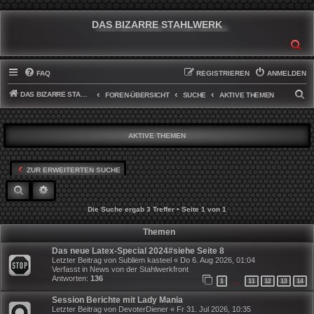
DAS BIZARRE STAHLWERK
SU
FAQ
REGISTRIEREN
ANMELDEN
DAS BIZARRE STAHLWERK
S
FOREN-ÜBERSICHT
SUCHE
AKTIVE THEMEN
U
C
AKTIVE THEMEN
H
E
ZUR ERWEITERTEN SUCHE
SUCHE
ERWEITERTE SUCHE
Die Suche ergab 3 Treffer • Seite
1
von
1
Themen
Das neue Latex-Special 2024#siehe Seite 8
Letzter Beitrag von
Subliem kasteel
«
Do 6. Aug 2026, 01:04
Verfasst in
News von der Stahlwerkfront
Antworten:
136
1
11
12
13
14
…
Session Berichte mit Lady Mania
Letzter Beitrag von
DevoterDiener
«
Fr 31. Jul 2026, 10:35