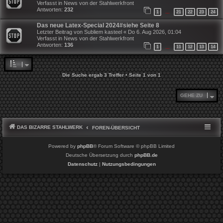
Verfasst in
News von der Stahlwerkfront
Antworten:
232
1
21
22
23
24
…
Das neue Latex-Special 2024#siehe Seite 8
Letzter Beitrag von
Subliem kasteel
«
Do 6. Aug 2026, 01:04
Verfasst in
News von der Stahlwerkfront
Antworten:
136
1
11
12
13
14
…
Die Suche ergab 3 Treffer • Seite
1
von
1
GEHE ZU
DAS BIZARRE STAHLWERK
FOREN-ÜBERSICHT
Powered by
phpBB
® Forum Software © phpBB Limited
Deutsche Übersetzung durch
phpBB.de
Datenschutz
|
Nutzungsbedingungen